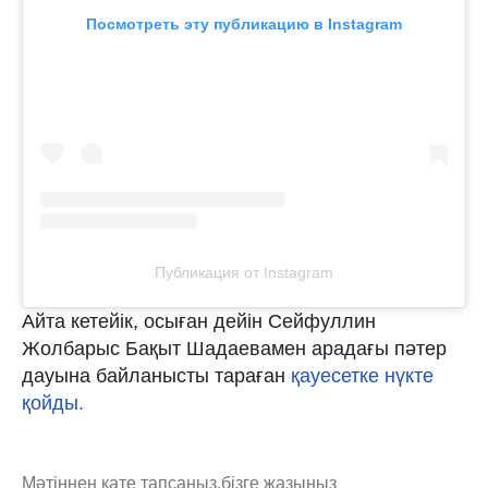
Посмотреть эту публикацию в Instagram
Публикация от Instagram
Айта кетейік, осыған дейін Сейфуллин
Жолбарыс Бақыт Шадаевамен арадағы пәтер
дауына байланысты тараған
қауесетке нүкте
қойды.
Мәтіннен қате тапсаңыз,
бізге жазыңыз