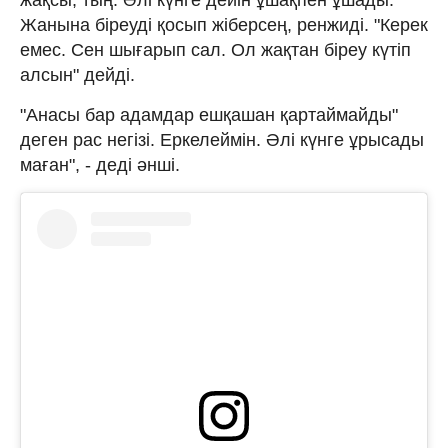
Жанына біреуді қосып жіберсең, ренжиді. "Керек
емес. Сен шығарып сал. Ол жақтан біреу күтіп
алсын" дейді.
"Анасы бар адамдар ешқашан қартаймайды"
деген рас негізі. Еркелеймін. Әлі күнге ұрысады
маған", - деді әнші.