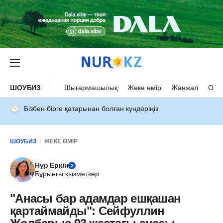
ШОУБИЗ
Шығармашылық
Жеке өмір
Жанжал
Оқыс
Бізбен бірге қатарынан болған күндеріңіз
ШОУБИЗ
ЖЕКЕ ӨМІР
Нұр Еркін
Бұрынғы қызметкер
"Анасы бар адамдар ешқашан
қартаймайды": Сейфуллин