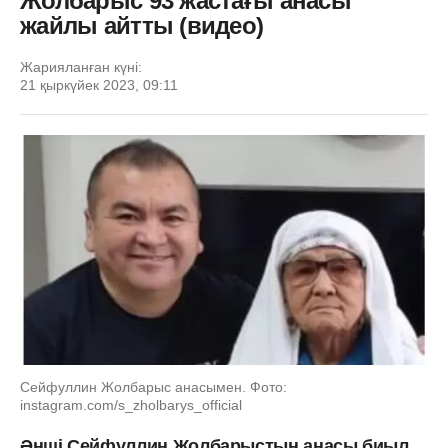
Жолбарыс 93 жастағы анасы
жайлы айтты (видео)
Жарияланған күні:
21 қыркүйек 2023, 09:11
Сейфуллин Жолбарыс анасымен. Фото:
instagram.com/s_zholbarys_official
Әнші Сейфуллин Жолбарыстың анасы биыл