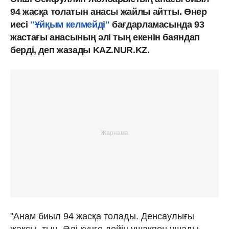
94 жасқа толатын анасы жайлы айтты. Өнер
иесі
"Ұйқым келмейді"
бағдарламасында 93
жастағы анасының әлі тың екенін баяндап
берді, деп жазады KAZ.NUR.KZ.
"Анам биыл 94 жасқа толады. Денсаулығы
жақсы, тың. Әлі күнге дейін ұшақпен ұшады.