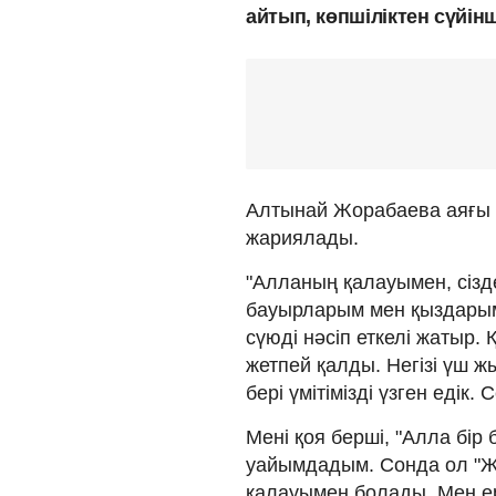
айтып, көпшіліктен сүйін
Алтынай Жорабаева аяғы 
жариялады.
"Алланың қалауымен, сіздер
бауырларым мен қыздарым 
сүюді нәсіп еткелі жатыр. 
жетпей қалды. Негізі үш 
бері үмітімізді үзген едік.
Мені қоя берші, "Алла бір
уайымдадым. Сонда ол "Ж
қалауымен болады. Мен е