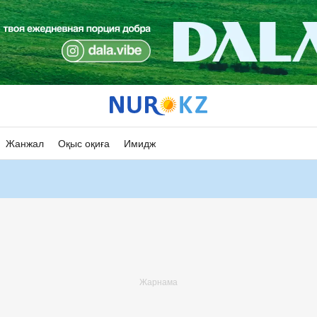
Жанжал
Оқыс оқиға
Имидж