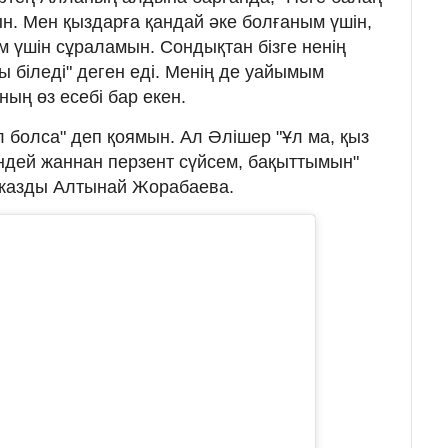
. Мен қыздарға қандай әке болғаным үшін,
м үшін сұраламын. Сондықтан бізге ненің
 біледі" деген еді. Менің де уайымым
ң өз есебі бар екен.
 болса" деп қоямын. Ал Әлішер "Ұл ма, қыз
ендей жаннан перзент сүйсем, бақыттымын"
п жазды Алтынай Жорабаева.