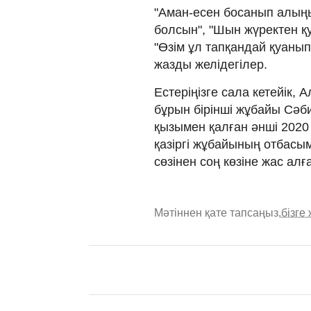
"Аман-есен босанып алыңы
болсын", "Шын жүректен қ
"Өзім ұл тапқандай қуанып
жазды желідегілер.
Естеріңізге сала кетейік
бұрын бірінші жұбайы Сәб
қызымен қалған әнші 2020
қазіргі жұбайының отбасы
сөзінен соң көзіне жас ал
Мәтіннен қате тапсаңыз,
бізге