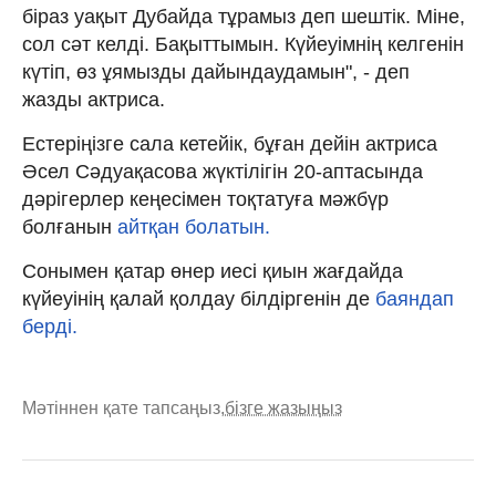
біраз уақыт Дубайда тұрамыз деп шештік. Міне,
сол сәт келді. Бақыттымын. Күйеуімнің келгенін
күтіп, өз ұямызды дайындаудамын", - деп
жазды актриса.
Естеріңізге сала кетейік, бұған дейін актриса
Әсел Сәдуақасова жүктілігін 20-аптасында
дәрігерлер кеңесімен тоқтатуға мәжбүр
болғанын
айтқан болатын.
Сонымен қатар өнер иесі қиын жағдайда
күйеуінің қалай қолдау білдіргенін де
баяндап
берді.
Мәтіннен қате тапсаңыз,
бізге жазыңыз