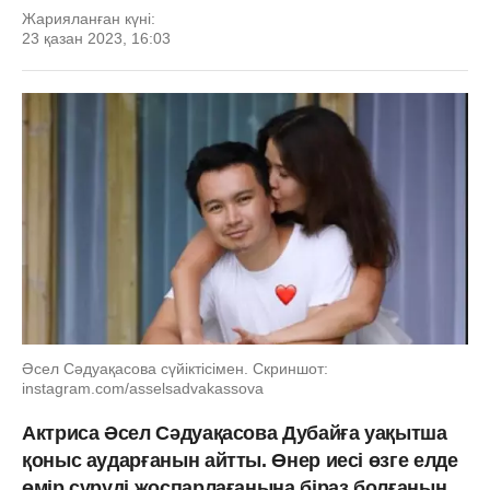
Жарияланған күні:
23 қазан 2023, 16:03
Әсел Сәдуақасова сүйіктісімен. Скриншот:
instagram.com/asselsadvakassova
Актриса Әсел Сәдуақасова Дубайға уақытша
қоныс аударғанын айтты. Өнер иесі өзге елде
өмір сүруді жоспарлағанына біраз болғанын