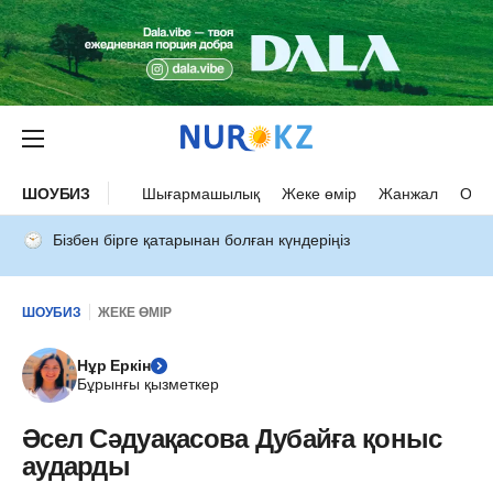
ШОУБИЗ
Шығармашылық
Жеке өмір
Жанжал
Оқыс
Бізбен бірге қатарынан болған күндеріңіз
ШОУБИЗ
ЖЕКЕ ӨМІР
Нұр Еркін
Бұрынғы қызметкер
Әсел Сәдуақасова Дубайға қоныс
аударды