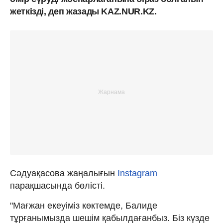
жеткізді, деп жазады KAZ.NUR.KZ.
Сәдуақасова жаңалығын
Instagram
парақшасында бөлісті.
"Мағжан екеуіміз көктемде, Балиде
тұрғанымызда шешім қабылдағанбыз. Біз күзде