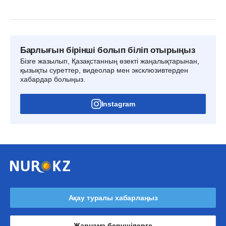
Барлығын бірінші болып біліп отырыңыз
Бізге жазылып, Қазақстанның өзекті жаңалықтарынан,
қызықты суреттер, видеолар мен эксклюзивтерден
хабардар болыңыз.
Instagram
Ақау туралы хабарлаңыз
Жарнама берушілерге