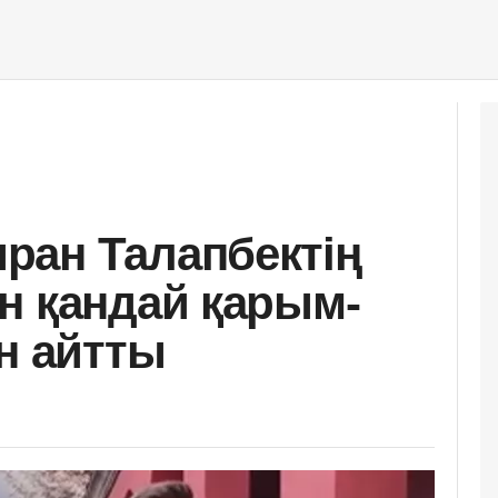
ран Талапбектің
н қандай қарым-
н айтты