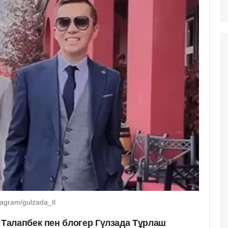
agram/gulzada_tl
Талапбек пен блогер Гүлзада Тұрлаш