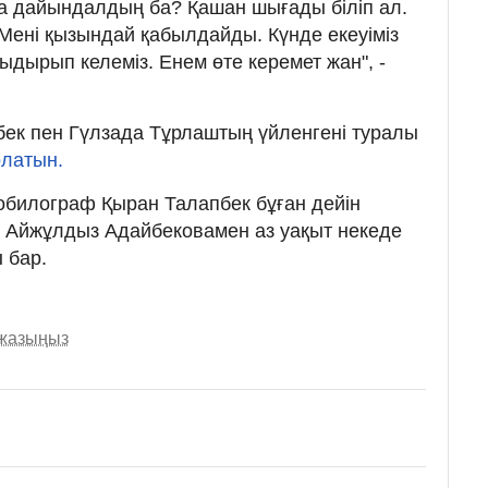
а дайындалдың ба? Қашан шығады біліп ал.
 Мені қызындай қабылдайды. Күнде екеуіміз
ыдырып келеміз. Енем өте керемет жан", -
пбек пен Гүлзада Тұрлаштың үйленгені туралы
олатын.
 мобилограф Қыран Талапбек бұған дейін
Айжұлдыз Адайбековамен аз уақыт некеде
 бар.
 жазыңыз