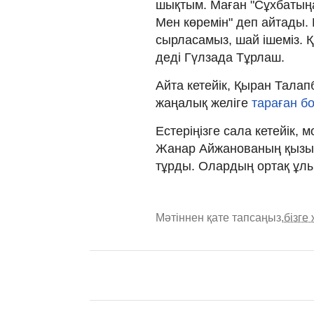
шықтым. Маған "Сұхбатың
Мен көремін" деп айтады.
сырласамыз, шай ішеміз. Қ
деді Гүлзада Тұрлаш.
Айта кетейік, Қыран Тала
жаңалық желіге
тараған б
Естеріңізге сала кетейік,
Жанар Айжанованың қызы 
тұрды. Олардың ортақ ұлы
Мәтіннен қате тапсаңыз,
бізге