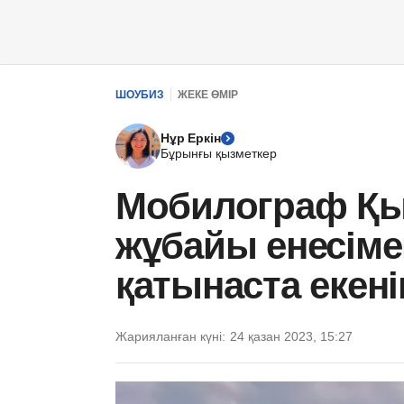
ШОУБИЗ
ЖЕКЕ ӨМІР
Нұр Еркін
Бұрынғы қызметкер
Мобилограф Қы
жұбайы енесіме
қатынаста екені
Жарияланған күні:
24 қазан 2023, 15:27