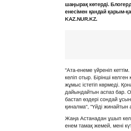
шаңырақ көтерді. Блогер
енесімен қандай қарым-қа
KAZ.NUR.KZ.
"Ата-енеме үйреніп кеттім
келіп отыр. Бірінші келге
жұмыс істетіп көрмеді. Қо
дайындайтын аспаз бар. О
бастап өздері сондай ұсын
қиналма", "Үйді жинайтын 
Жаңа Астанадан ұшып келді
енем тамақ жемей, мені күті