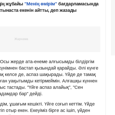
дің жұбайы
"Менің өмірім"
бағдарламасында
тынаста екенін айтты, деп жазады
. Осы жерде ата-енеме алғысымды білдіргім
н күнімнен бастап қызындай қарайды. Әлі күнге
нақ келсе де, аспаз шақырады. Үйде де тамақ
ған уақытымды кетірмеймін. Алғашқы күннен
ыс тастады. "Үйге аспаз алайық", "Сен
адамдар бар" дейді.
м, ұшағым кешікті. Үйге соғып кеттім. Үйде
п отыр екен. Екеуіміз бірге ас ішіп, үйден