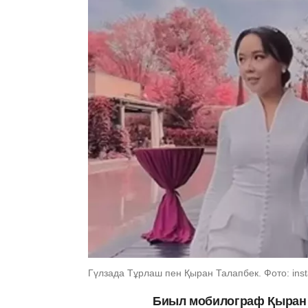
Гүлзада Тұрлаш пен Қыран Талапбек. Фото: inst
Биыл мобилограф Қыран 