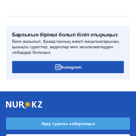
Барлығын бірінші болып біліп отырыңыз
Бізге жазылып, Қазақстанның өзекті жаңалықтарынан,
қызықты суреттер, видеолар мен эксклюзивтерден
хабардар болыңыз.
Instagram
Ақау туралы хабарлаңыз