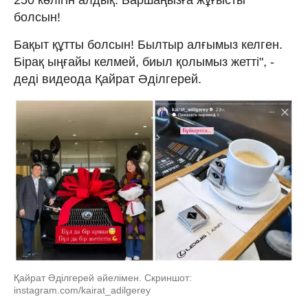
болсын!
Бақыт құтты болсын! Былтыр алғымыз келген.
Бірақ ыңғайы келмей, биыл қолымыз жетті", -
деді видеода Қайрат Әділгерей.
Қайрат Әділгерей әйелімен. Скриншот:
instagram.com/kairat_adilgerey