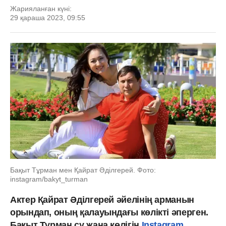
Жарияланған күні:
29 қараша 2023, 09:55
Бақыт Тұрман мен Қайрат Әділгерей. Фото:
instagram/bakyt_turman
Актер Қайрат Әділгерей әйелінің арманын
орындап, оның қалауындағы көлікті әперген.
Бақыт Тұрман су жаңа көлігін
Instagram