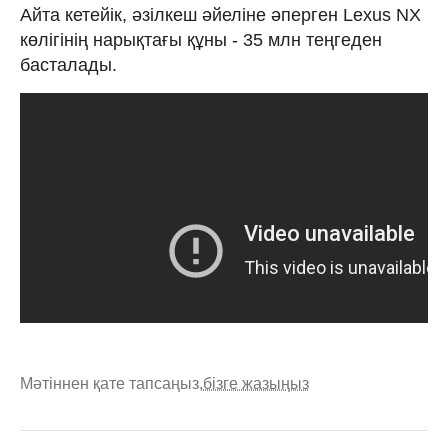
Айта кетейік, әзілкеш әйеліне әперген Lexus NХ
көлігінің нарықтағы құны - 35 млн теңгеден
басталады.
Мәтіннен қате тапсаңыз,
бізге жазыңыз