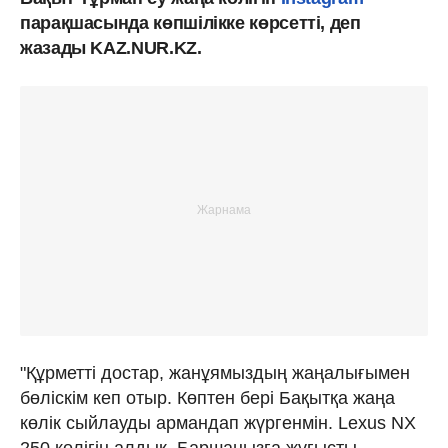
парақшасында көпшілікке көрсетті, деп
жазады KAZ.NUR.KZ.
"Құрметті достар, жанұямыздың жаңалығымен
бөліскім кеп отыр. Көптен бері Бақытқа жаңа
көлік сыйлауды армандап жүргенмін. Lexus NХ
250 көлігін алдық. Баршаңызға жұғысты