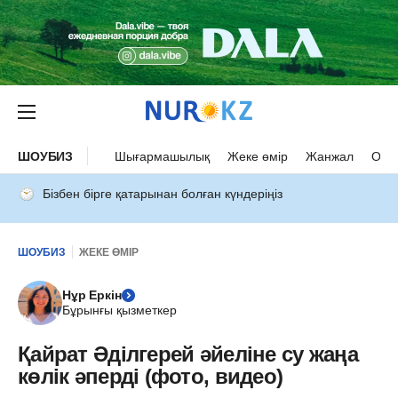
ШОУБИЗ
Шығармашылық
Жеке өмір
Жанжал
Оқыс
Бізбен бірге қатарынан болған күндеріңіз
ШОУБИЗ
ЖЕКЕ ӨМІР
Нұр Еркін
Бұрынғы қызметкер
Қайрат Әділгерей әйеліне су жаңа
көлік әперді (фото, видео)