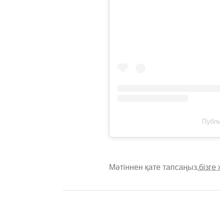
Публи
Мәтіннен қате тапсаңыз,
бізге