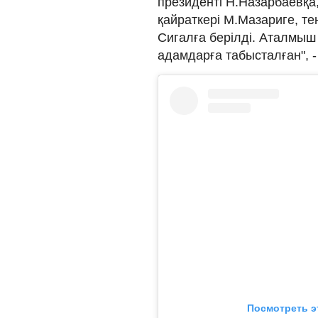
президенті Н.Назарбаевқа,
қайраткері М.Мазариге, те
Сигалға берілді. Аталмы
адамдарға табысталған", 
Посмотреть э