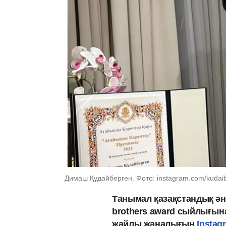
Димаш Құдайберген. Фото: instagram.com/kudai
Танымал қазақстандық ән
brothers award сыйлығына
жайлы жаңалығын
Instag