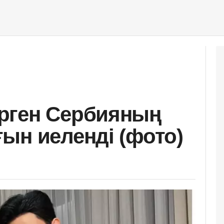
рген Сербияның
ын иеленді (фото)