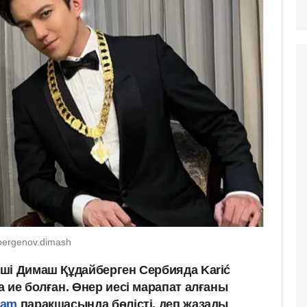
bergenov.dimash
ші Димаш Құдайберген Сербияда Karić
 ие болған. Өнер иесі марапат алғаны
ram
парақшасында бөлісті, деп жазады