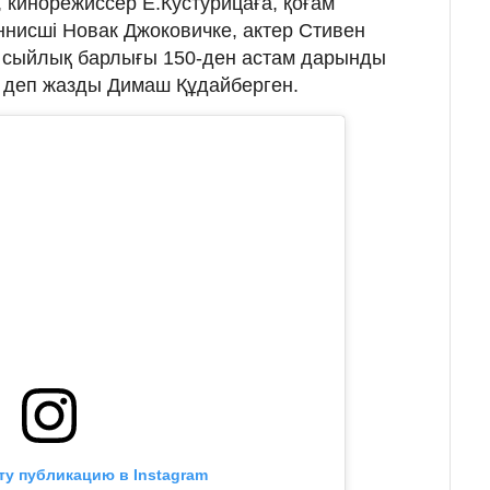
 кинорежиссер Е.Кустурицаға, қоғам
ннисші Новак Джоковичке, актер Стивен
ш сыйлық барлығы 150-ден астам дарынды
- деп жазды Димаш Құдайберген.
ту публикацию в Instagram