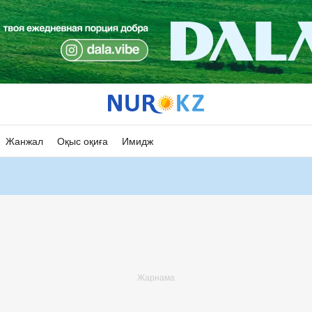
Жанжал
Оқыс оқиға
Имидж