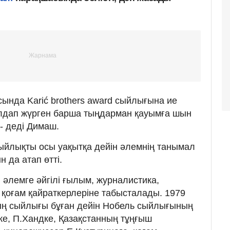
ында Karić brothers award сыйлығына ие
лдап жүрген барша тыңдарман қауымға шын
- деді Димаш.
ыйлықты осы уақытқа дейін әлемнің танымал
 да атап өтті.
әлемге әйгілі ғылым, журналистика,
 қоғам қайраткерлеріне табысталады. 1979
ың сыйлығы бұған дейін Нобель сыйлығының
е, П.Хандке, Қазақстанның тұңғыш