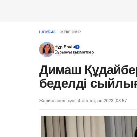
ШОУБИЗ
ЖЕКЕ ӨМІР
Нұр Еркін
Бұрынғы қызметкер
Димаш Құдайбе
беделді сыйлығ
Жарияланған күні:
4 желтоқсан 2023, 08:57