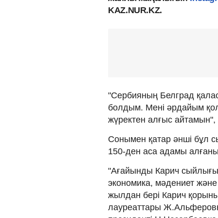
KAZ.NUR.KZ.
"Сербияның Белград қалас
болдым. Мені әрдайым қо
жүректен алғыс айтамын", 
Сонымен қатар әнші бұл с
150-ден аса адамы алғанын
"Ағайынды Карич сыйлығы 
экономика, мәдениет және
жылдан бері Карич қорын
лауреаттары Ж.Альферовк