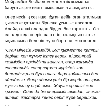
Мейрамбек Бесбаев мемлекеттік қызметке
баруға әзірге ниетті емес екенін ашық айтты.
Өнер иесінің сөзінше, бұған дейін оған аталмыш
қызметке қатысты бірнеше ұсыныс жасалған.
Алайда әнші олардан бірден бас тартыпты. Ол
ел алдында өнерін паш етіп, халықтың ыстық
ықыласына бөленіп жүре бергенді жөн көрген.
"Оған мінезім келмейді. Бұл қызметте қатты
беріліп, көп жұмыс істеу керек. Кішкентай
кезімізден еркіндікті қалаған, өнер жағында
гастрольдік сапарлармен жүрісіміз көп
болғандықтан бұл салаға бара қоймаспыз деп
ойлаймын. Өнер адамы үшін бір жерде отырып
жұмыс істеу оңай емес. Жауапкершілігі мол
қызмет. Одан да біз өнерімізді шыңдап, әнімізді
айтып, жастарға кеңес беріп жүре берейікші.