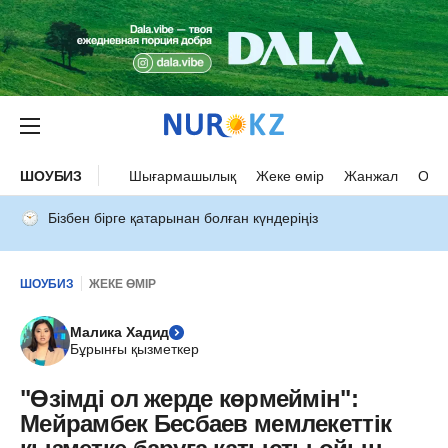
ШОУБИЗ
Шығармашылық
Жеке өмір
Жанжал
Оқыс
Бізбен бірге қатарынан болған күндеріңіз
ШОУБИЗ
ЖЕКЕ ӨМІР
Малика Хадид
Бұрынғы қызметкер
"Өзімді ол жерде көрмеймін":
Мейрамбек Бесбаев мемлекеттік