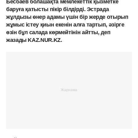
Бесбаев болашақта мемлекеттік қызметке
баруға қатысты пікір білдірді. Эстрада
жұлдызы өнер адамы үшін бір жерде отырып
жұмыс істеу қиын екенін алға тартып, әзірге
өзін бұл салада көрмейтінін айтты, деп
жазады KAZ.NUR.KZ.