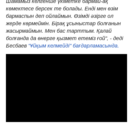
Шамамыз келгенше үкіметке бармай-ақ
көмектесе берсек те болады. Енді мен өзім
бармаспын деп ойлаймын. Өзімді әзірге ол
жерде көрмеймін. Бірақ ұсыныстар болғанын
жасырмаймын. Мен бас тарттым. Қалай
болғанда да өнерге қызмет етеміз ғой", - деді
Бесбаев
"Ұйқым келмейді" бағдарламасында.