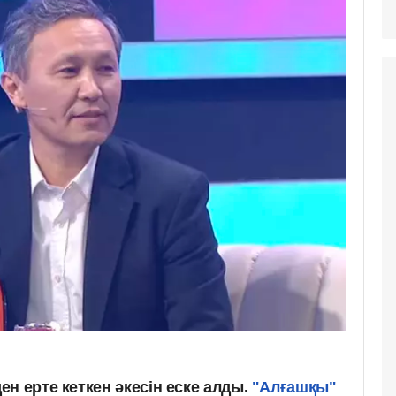
н ерте кеткен әкесін еске алды.
"Алғашқы"