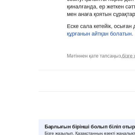
қиналғанда, ер жеткен сә
мен анаға қоятын сұрақтар
Еске сала кетейік, осыған
құрғанын айтқан болатын.
Мәтіннен қате тапсаңыз,
бізге
Барлығын бірінші болып біліп оты
Бізге жазылып, Қазақстанның өзекті жаңалық