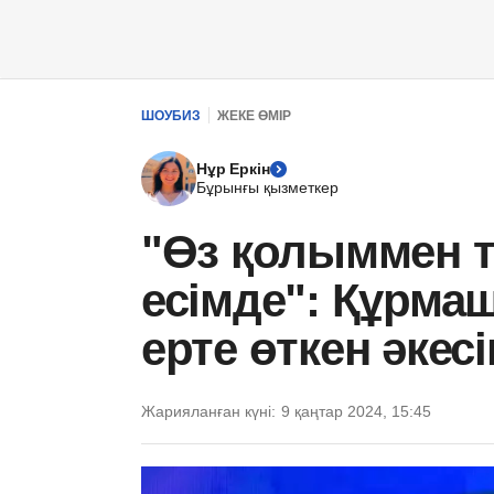
ШОУБИЗ
ЖЕКЕ ӨМІР
Нұр Еркін
Бұрынғы қызметкер
"Өз қолыммен 
есімде": Құрма
ерте өткен әкес
Жарияланған күні:
9 қаңтар 2024, 15:45