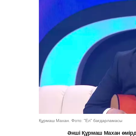
Құрмаш Махан. Фото: "Ел" бағдарламасы
Әнші Құрмаш Махан өмірде