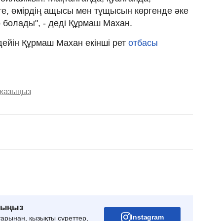
тте, өмірдің ащысы мен тұщысын көргенде әке
 болады", - деді Құрмаш Махан.
 дейін Құрмаш Махан екінші рет
отбасы
 жазыңыз
рыңыз
Instagram
тарынан, қызықты суреттер,