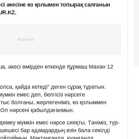
сі әкесіне өз қолымен топырақ салғанын
UR.KZ.
а, әкесі өмірден өткенде Құрмаш Махан 12
олса, қайда кетеді" деген сұрақ тұратын.
үмкін емес деп, белгісіз нәрсеге
тыс болғаны, жерлегеніміз, өз қолыммен
 Ол нәрсені қабылдағанмын.
демеу мүмкін емес нәрсе сияқты. Тәніміз, түр-
-шешесі бар адамдардың өзін бала секілді
 ойлаймын. Мақтанғанда, қуанғанда,