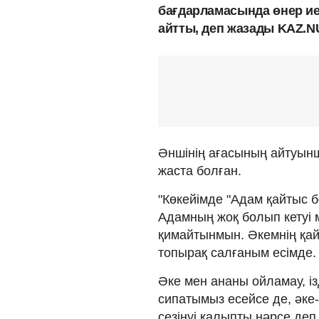
бағдарламасында өнер ие
айтты, деп жазады KAZ.N
Әншінің ағасының айтуынш
жаста болған.
"Көкейімде "Адам қайтыс б
Адамның жоқ болып кетуі м
қимайтынмын. Әкемнің қай
топырақ салғаным есімде.
Әке мен ананы ойламау, із
сипатымыз есейсе де, әке
сезінуі қалыпты нәрсе деп