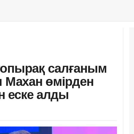
топырақ салғаным
ш Махан өмірден
ін еске алды