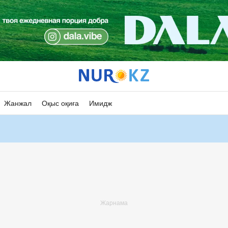
Жанжал
Оқыс оқиға
Имидж