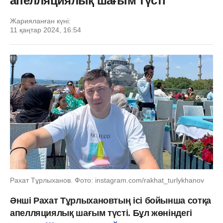
апелляциялық шағым түсті
Жарияланған күні:
11 қаңтар 2024, 16:54
Рахат Тұрлыханов. Фото: instagram.com/rakhat_turlykhanov
Әнші Рахат Тұрлыхановтың ісі бойынша сотқа
апелляциялық шағым түсті. Бұл жөніндегі