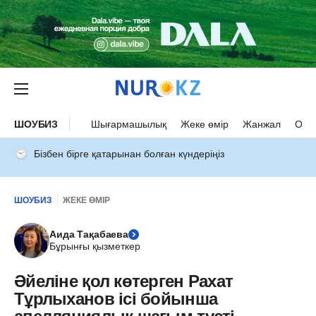
ШОУБИЗ
Шығармашылық
Жеке өмір
Жанжал
Оқыс
Бізбен бірге қатарынан болған күндеріңіз
ШОУБИЗ
ЖЕКЕ ӨМІР
Аида Тақабаева
Бұрынғы қызметкер
Әйеліне қол көтерген Рахат
Тұрлыханов ісі бойынша