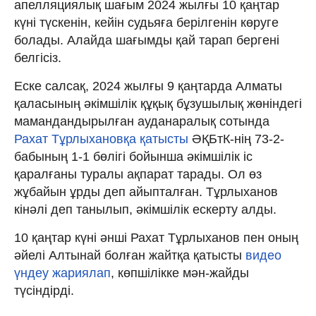
апелляциялық шағым 2024 жылғы 10 қаңтар
күні түскенін, кейін судьяға берілгенін көруге
болады. Алайда шағымды қай тарап бергені
белгісіз.
Еске салсақ, 2024 жылғы 9 қаңтарда Алматы
қаласының әкімшілік құқық бұзушылық жөніндегі
мамандандырылған ауданаралық сотында
Рахат Тұрлыхановқа қатысты
ӘҚБтК-нің 73-2-
бабының 1-1 бөлігі бойынша әкімшілік іс
қаралғаны туралы ақпарат тарады. Ол өз
жұбайын ұрды деп айыпталған. Тұрлыханов
кінәлі деп танылып, әкімшілік ескерту алды.
10 қаңтар күні әнші Рахат Тұрлыханов пен оның
әйелі Алтынай болған жайтқа қатысты
видео
үндеу жариялап
, көпшілікке мән-жайды
түсіндірді.