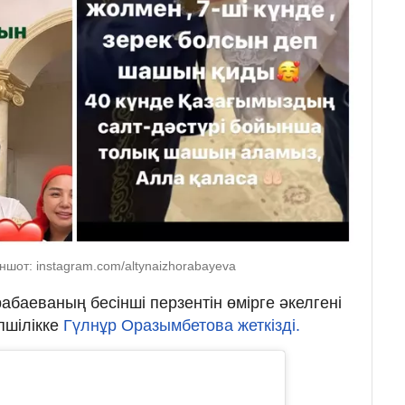
шот: instagram.com/altynaizhorabayeva
абаеваның бесінші перзентін өмірге әкелгені
пшілікке
Гүлнұр Оразымбетова жеткізді.