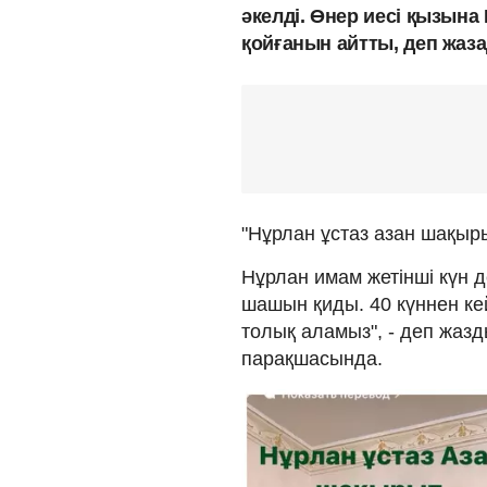
әкелді. Өнер иесі қызын
қойғанын айтты, деп жаз
"Нұрлан ұстаз азан шақы
Нұрлан имам жетінші күн 
шашын қиды. 40 күннен ке
толық аламыз", - деп жа
парақшасында.