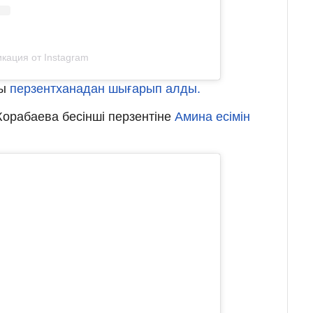
кация от Instagram
ры
перзентханадан шығарып алды.
орабаева бесінші перзентіне
Амина есімін