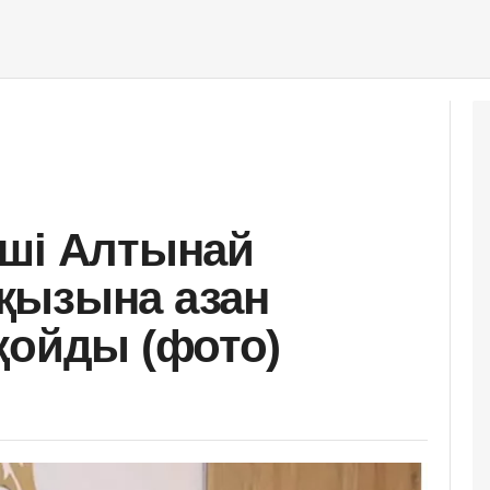
нші Алтынай
қызына азан
қойды (фото)