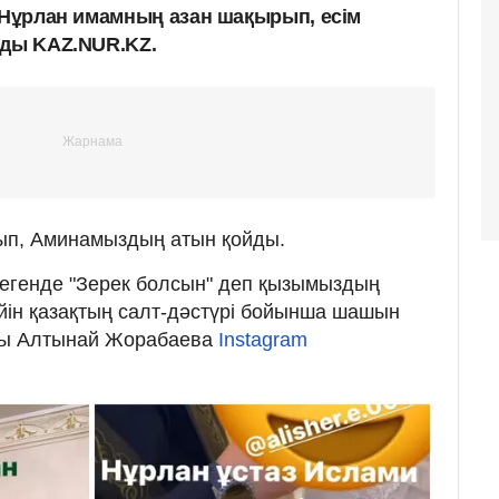
а Нұрлан имамның азан шақырып, есім
ады KAZ.NUR.KZ.
рып, Аминамыздың атын қойды.
дегенде "Зерек болсын" деп қызымыздың
йін қазақтың салт-дәстүрі бойынша шашын
зды Алтынай Жорабаева
Instagram