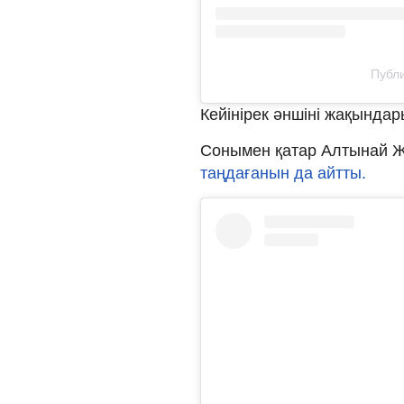
Публи
Кейінірек әншіні жақында
Сонымен қатар Алтынай Ж
таңдағанын да айтты.