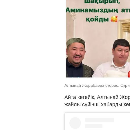
Алтынай Жорабаева сторис. Скрин
Айта кетейік, Алтынай Жор
жайлы сүйінші хабарды кө