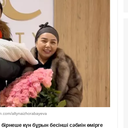
.com/altynaizhorabayeva
бірнеше күн бұрын бесінші сәбиін өмірге