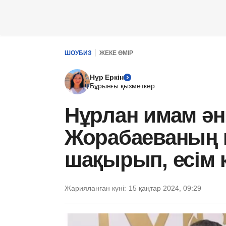
ШОУБИЗ
ЖЕКЕ ӨМІР
Нұр Еркін
Бұрынғы қызметкер
Нұрлан имам ә
Жорабаеваның 
шақырып, есім 
Жарияланған күні:
15 қаңтар 2024, 09:29