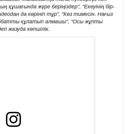
 құшағында жүре беріңіздер", "Екеуінің бір-
деодан да көрініп тұр", "Көз тимесін. Нағыз
аббатты құлатып алмашы", "Осы жұпты
деп жазуда көпшілік.