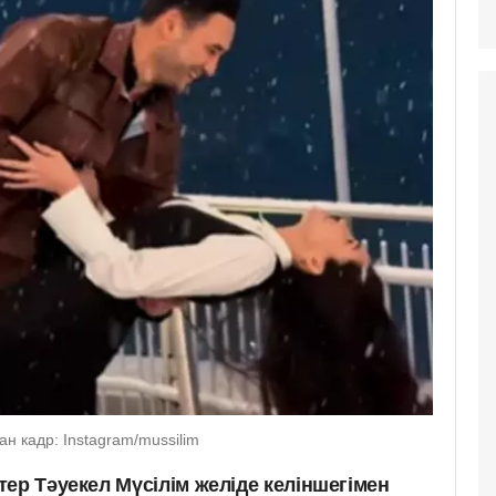
н кадр: Instagram/mussilim
ер Тәуекел Мүсілім желіде келіншегімен