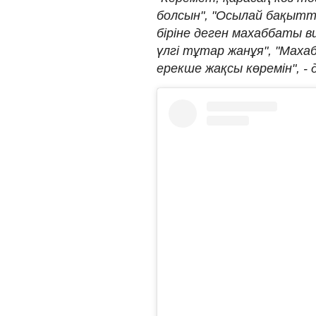
болсын", "Осылай бақыттың
біріне деген махаббаты ви
үлгі тұтар жанұя", "Мах
ерекше жақсы көремін", - 