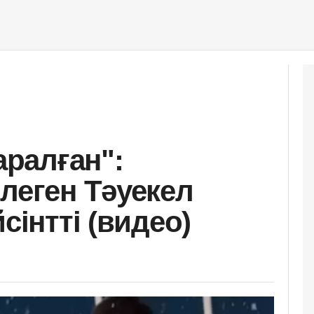
аралған":
леген Тәуекел
сінтті (видео)