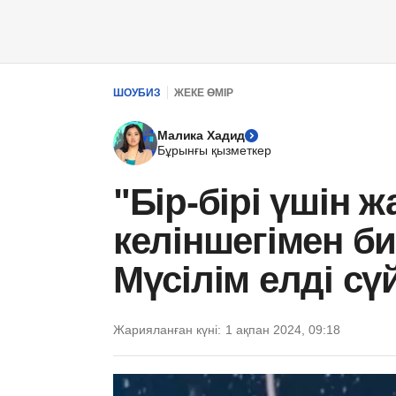
ШОУБИЗ
ЖЕКЕ ӨМІР
Малика Хадид
Бұрынғы қызметкер
"Бір-бірі үшін ж
келіншегімен би
Мүсілім елді сүй
Жарияланған күні:
1 ақпан 2024, 09:18