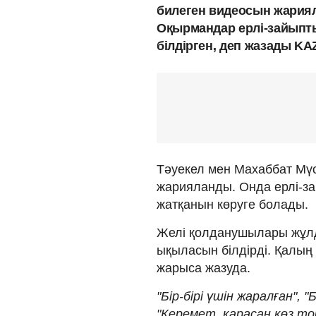
билеген видеосын жариял
Оқырмандар ерлі-зайыпты
білдірген, деп жазады KA
Тәуекел мен Махаббат Мүс
жарияланды. Онда ерлі-за
жатқанын көруге болады.
Желі қолданушылары жұлд
ықыласын білдірді. Қалың
жарыса жазуда.
"Бір-бірі үшін жаралған",
"Керемет, қарасаң көз то