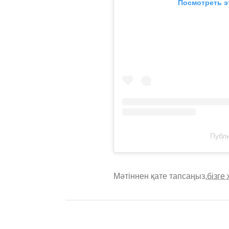
Посмотреть э
Публи
Мәтіннен қате тапсаңыз,
бізге