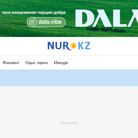
Жанжал
Оқыс оқиға
Имидж