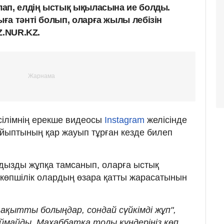
ап, елдің ыстық ықыласына ие болды.
ға тәнті болып, оларға жылы лебізін
Z.NUR.KZ.
ілімнің ерекше видеосы
Instagram
желісінде
йыптының қар жауып тұрған кезде билеп
ызды жұпқа тамсанып, оларға ыстық
 көпшілік олардың өзара қатты жарасатынын
 "Бақытты болыңдар, сондай сүйкімді жұп",
ймайды. Махаббатқа толы күндеріңіз көп