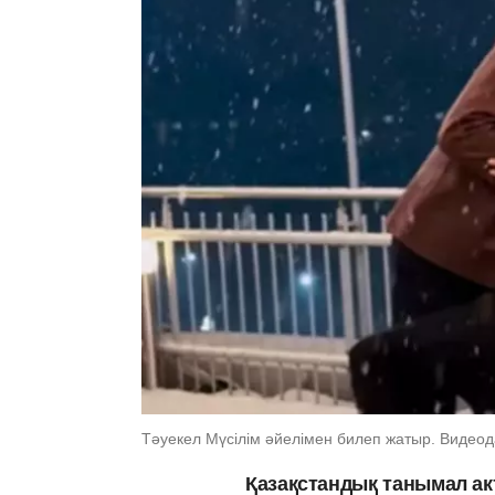
Тәуекел Мүсілім әйелімен билеп жатыр. Видеода
Қазақстандық танымал акт