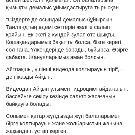
қызықты демалыс ұйымдастыруға тырысқан.
"Сіздерге де осындай демалыс бұйырсын.
Таиландтың әдемі сәттерін желіге салып
қояйын. Екі жеті 2 күндей зулап өте шықты.
Қошақандарымыз бақытты болса, бізге керегі
сол ғана. Үлкендері де барады, бұйырса. Әзірге
сабақта. Жанұяларымыз аман болсын.
Айтпақшы, үшінші видеода қолтырауын тірі", -
деп жазды Айқын.
Видеодан Айқын ұлымен гидроцикл айдағанын,
бассейнге секіру кезінде сальто жасағанын
байқауға болады.
Сонымен қатар жұлдызды жұп балаларымен
бірге қолтырауын және жолбарыстың жанына
жақындап, ұстап көрген.