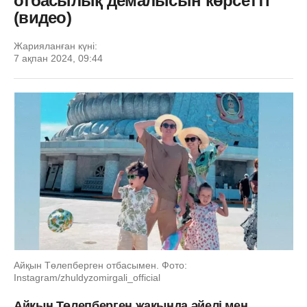
отбасылық демалысын көрсетті
(видео)
Жарияланған күні:
7 ақпан 2024, 09:44
Айқын Төлепберген отбасымен. Фото:
Instagram/zhuldyzomirgali_official
Айқын Төлепберген жақында әйелі мен