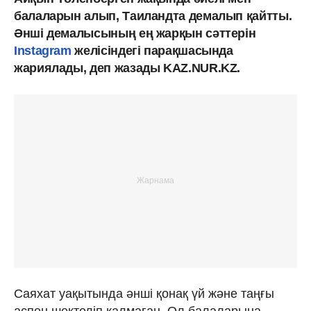
балаларын алып, Таиландта демалып қайтты.
Әнші демалысының ең жарқын сәттерін
Instagram
желісіндегі парақшасында
жариялады, деп жазады KAZ.NUR.KZ.
Саяхат уақытында әнші қонақ үй және таңғы
аспен шектеліп қалмаған. Ол балаларына