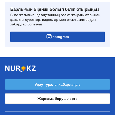
Барлығын бірінші болып біліп отырыңыз
Бізге жазылып, Қазақстанның өзекті жаңалықтарынан,
қызықты суреттер, видеолар мен эксклюзивтерден
хабардар болыңыз.
Instagram
Ақау туралы хабарлаңыз
Жарнама берушілерге