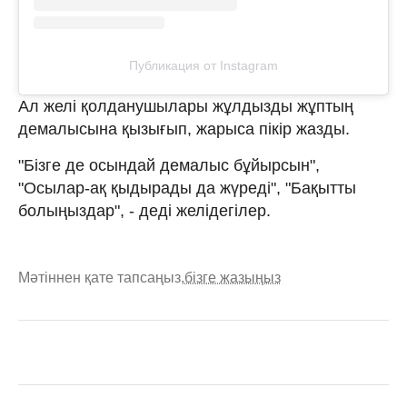
Публикация от Instagram
Ал желі қолданушылары жұлдызды жұптың
демалысына қызығып, жарыса пікір жазды.
"Бізге де осындай демалыс бұйырсын",
"Осылар-ақ қыдырады да жүреді", "Бақытты
болыңыздар", - деді желідегілер.
Мәтіннен қате тапсаңыз,
бізге жазыңыз