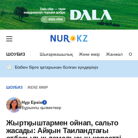
ШОУБИЗ
Шығармашылық
Жеке өмір
Жанжал
Оқыс
Бізбен бірге қатарынан болған күндеріңіз
ШОУБИЗ
ЖЕКЕ ӨМІР
Нұр Еркін
Бұрынғы қызметкер
Жыртқыштармен ойнап, сальто
жасады: Айқын Таиландтағы