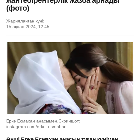
жантебірентерлік жазба арнады
(фото)
Жарияланған күні:
15 ақпан 2024, 12:45
Ерке Есмахан анасымен.Скриншот:
instagram.com/erke_esmahan
Әнші Ерке Есмахан анасын туған күнімен