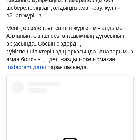
шөберелеріңіздің алдында аман-сау, күліп-
ойнап жүріңіз.
Менің еркелеп, ән салып жүргенім - алдымен
Алланың, екінші осы анашымның дұғасының
арқасында. Сосын сіздердің
сүйіспеншіліктеріңіздің арқасында. Аналарымыз
аман болсын", - деп жазды Ерке Есмахан
Instagram-дағы
парақшасында.