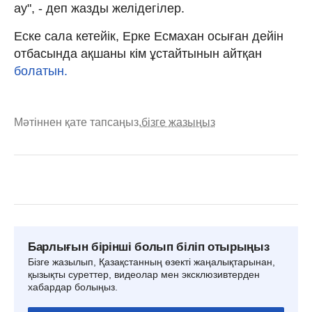
ау", - деп жазды желідегілер.
Еске сала кетейік, Ерке Есмахан осыған дейін
отбасында ақшаны кім ұстайтынын айтқан
болатын.
Мәтіннен қате тапсаңыз,
бізге жазыңыз
Барлығын бірінші болып біліп отырыңыз
Бізге жазылып, Қазақстанның өзекті жаңалықтарынан,
қызықты суреттер, видеолар мен эксклюзивтерден
хабардар болыңыз.