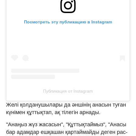
Посмотреть эту публикацию в Instagram
Публикация от Instagram
Желі қолданушылары да әншінің анасын туған
күнімен құттықтап, ақ тілегін арнады.
"Анаңыз жүз жасасын", "Құттықтаймыз", "Анасы
бар адамдар ешқашан қартаймайды деген рас-