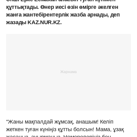
құттықтады. Өнер иесі өзін өмірге әкелген
жанға жантебірентерлік жазба арнады, деп
жазады KAZ.NUR.KZ.
"Жаны мақпалдай жұмсақ, анашым! Келіп
жеткен туған күніңіз құтты болсын! Мама, ұзақ
жасаңыз, ауырмаңыз. Немерелеріңіз бен