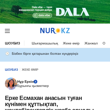
ШОУБИЗ
Шығармашылық
Жеке өмір
Жанжал
Оқыс
Бізбен бірге қатарынан болған күндеріңіз
ШОУБИЗ
ЖЕКЕ ӨМІР
Нұр Еркін
Бұрынғы қызметкер
Ерке Есмахан анасын туған
күнімен құттықтап,