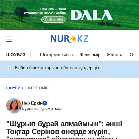
ШОУБИЗ
Шығармашылық
Жеке өмір
Жанжал
Оқыс
Бізбен бірге қатарынан болған күндеріңіз
ШОУБИЗ
ЖЕКЕ ӨМІР
Нұр Еркін
Бұрынғы қызметкер
"Шұрып бұрай алмаймын": әнші
Тоқтар Серіков өнерде жүріп,