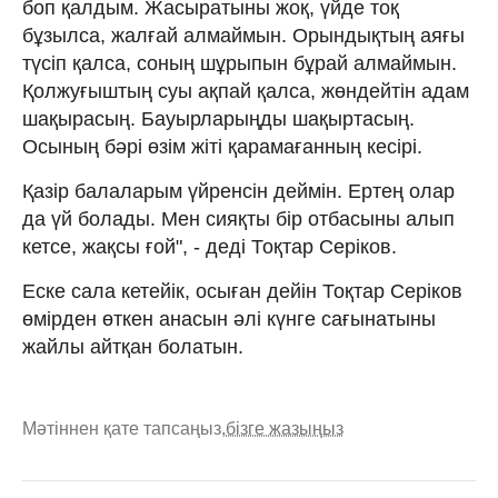
боп қалдым. Жасыратыны жоқ, үйде тоқ
бұзылса, жалғай алмаймын. Орындықтың аяғы
түсіп қалса, соның шұрыпын бұрай алмаймын.
Қолжуғыштың суы ақпай қалса, жөндейтін адам
шақырасың. Бауырларыңды шақыртасың.
Осының бәрі өзім жіті қарамағанның кесірі.
Қазір балаларым үйренсін деймін. Ертең олар
да үй болады. Мен сияқты бір отбасыны алып
кетсе, жақсы ғой", - деді Тоқтар Серіков.
Еске сала кетейік, осыған дейін Тоқтар Серіков
өмірден өткен анасын әлі күнге сағынатыны
жайлы айтқан болатын.
Мәтіннен қате тапсаңыз,
бізге жазыңыз