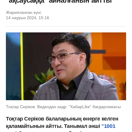
"ақсаусаққа" айналғанын айтты
Жарияланған күні:
14 наурыз 2024, 15:16
Тоқтар Серіков. Видеодан кадр: "ХабарLike" бағдарламасы
Тоқтар Серіков балаларының өнерге келген
қаламайтынын айтты. Танымал әнші
"1001