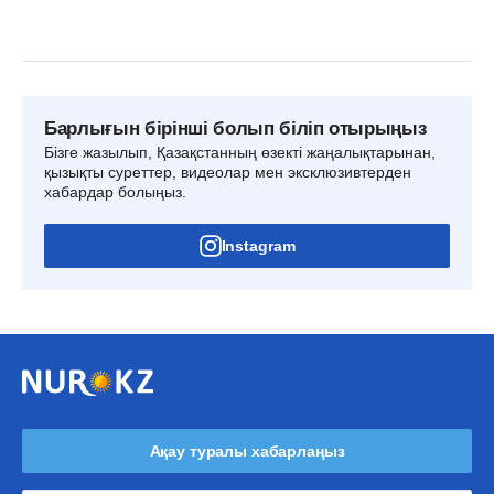
Барлығын бірінші болып біліп отырыңыз
Бізге жазылып, Қазақстанның өзекті жаңалықтарынан,
қызықты суреттер, видеолар мен эксклюзивтерден
хабардар болыңыз.
Instagram
Ақау туралы хабарлаңыз