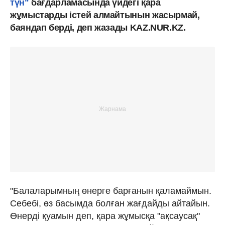
түн"
бағдарламасында үйдегі қара
жұмыстарды істей алмайтынын жасырмай,
баяндап берді, деп жазады KAZ.NUR.KZ.
"Балаларымның өнерге барғанын қаламаймын.
Себебі, өз басымда болған жағдайды айтайын.
Өнерді қуамын деп, қара жұмысқа "ақсаусақ"