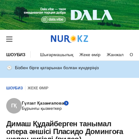
ШОУБИЗ
Шығармашылық
Жеке өмір
Жанжал
Оқыс
Бізбен бірге қатарынан болған күндеріңіз
ШОУБИЗ
ЖЕКЕ ӨМІР
Гүлзат Қазанғапова
ГҚ
Бұрынғы қызметкер
Димаш Құдайберген танымал
опера әншісі Пласидо Домингоға