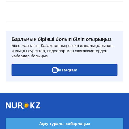
Барлығын бірінші болып біліп отырыңыз
Бізге жазылып, Қазақстанның өзекті жаңалықтарынан,
қызықты суреттер, видеолар мен эксклюзивтерден
хабардар болыңыз.
Instagram
Ақау туралы хабарлаңыз