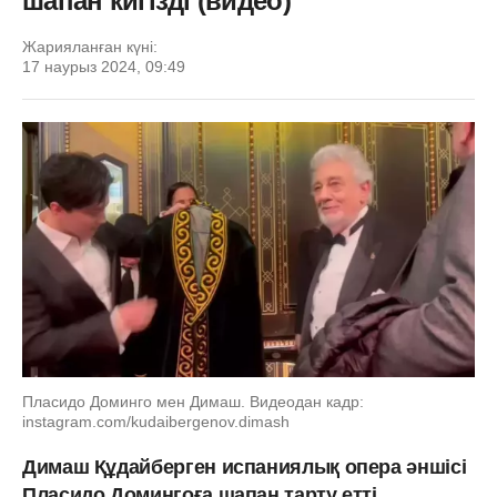
шапан кигізді (видео)
Жарияланған күні:
17 наурыз 2024, 09:49
Пласидо Доминго мен Димаш. Видеодан кадр:
instagram.com/kudaibergenov.dimash
Димаш Құдайберген испаниялық опера әншісі
Пласидо Домингоға шапан тарту етті.