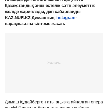
Қазақстандық әнші естелік сәтті әлеуметтік
желіде жариялады, деп хабарлайды
KAZ.NUR.KZ Димаштың
Instagram
-
парақшасына сілтеме жасап.
Димаш Құдайберген аты аңызға айналған опера
әншісі Пласидо Домингоға шапан сыйлады.