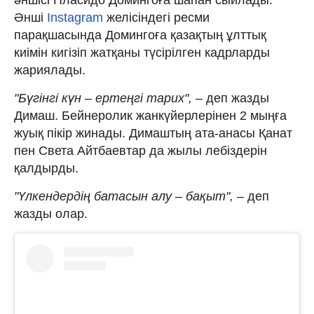
Әнші
Instagram
желісіндегі ресми
парақшасында Домингоға қазақтың ұлттық
киімін кигізіп жатқаны түсірілген кадрларды
жариялады.
"Бүгінгі күн – ертеңгі тарих",
– деп жазды
Димаш. Бейнеролик жанкүйерлерінен 2 мыңға
жуық пікір жинады. Димаштың ата-анасы Қанат
пен Света Айтбаевтар да жылы лебіздерін
қалдырды.
"Үлкендердің батасын алу – бақыт",
– деп
жазды олар.