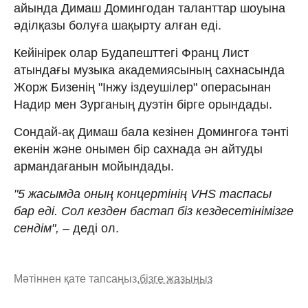
айында Димаш Домингодан таланттар шоуына
әділқазы болуға шақырту алған еді.
Кейінірек олар Будапешттегі Франц Лист
атындағы музыка академиясының сахнасында
Жорж Бизенің "Інжу іздеушілер" операсынан
Надир мен Зурганың дуэтін бірге орындады.
Сондай-ақ Димаш бала кезінен Домингоға тәнті
екенін және онымен бір сахнада ән айтуды
армандағанын мойындады.
"5 жасымда оның концертінің VHS таспасы
бар еді. Сол кезден бастап біз кездесетінімізге
сендім",
– деді ол.
Мәтіннен қате тапсаңыз,
бізге жазыңыз