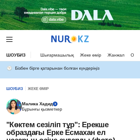
ШОУБИЗ
Шығармашылық
Жеке өмір
Жанжал
Оқыс
Бізбен бірге қатарынан болған күндеріңіз
ШОУБИЗ
ЖЕКЕ ӨМІР
Малика Хадид
Бұрынғы қызметкер
"Көктем сезіліп тұр": Ерекше
образдағы Ерке Есмахан ел