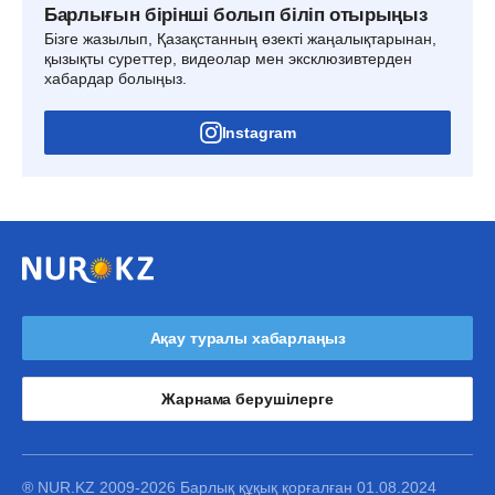
Барлығын бірінші болып біліп отырыңыз
Бізге жазылып, Қазақстанның өзекті жаңалықтарынан,
қызықты суреттер, видеолар мен эксклюзивтерден
хабардар болыңыз.
Instagram
Ақау туралы хабарлаңыз
Жарнама берушілерге
® NUR.KZ 2009-2026 Барлық құқық қорғалған 01.08.2024