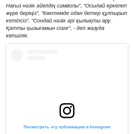
Нағыз нәзік әйелдің символы", "Осылай еркелеп
жүре беріңіз", "Көктемде одан бетер құлпырып
кетіпсіз", "Сондай нәзік әрі қылықты ару.
Қатты қызығамын сізге", - деп жазуда
көпшілік.
Посмотреть эту публикацию в Instagram