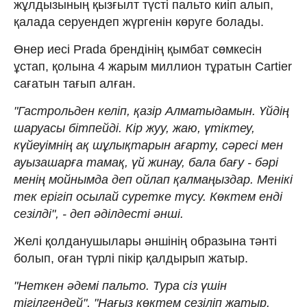
жұлдызының қызғылт түсті пальто киіп алып,
қалада серуендеп жүргенін көруге болады.
Өнер иесі Prada брендінің қымбат сөмкесін
ұстап, қолына 4 жарым миллион тұратын Cartier
сағатын тағып алған.
"Гастрольден келіп, қазір Алматыдамын. Үйдің
шаруасы бітпейді. Кір жуу, жаю, үтіктеу,
күйеуімнің ақ шұлықтарын ағарту, сәресі мен
ауызашарға тамақ, үй жинау, бала бағу - бәрі
менің мойнымда деп ойлап қалмаңыздар. Менікі
тек ерігіп осылай суретке түсу. Көктем енді
сезілді", - деп әділдесті әнші.
Желі қолданушылары әншінің образына тәнті
болып, оған түрлі пікір қалдырып жатыр.
"Неткен әдемі пальто. Тура сіз үшін
тігілгендей", "Нағыз көктем сезіліп жатыр.