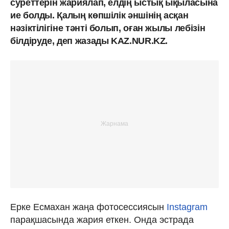
суреттерін жариялап, елдің ыстық ықыласына
ие болды. Қалың көпшілік әншінің асқан
нәзіктілігіне тәнті болып, оған жылы лебізін
білдіруде, деп жазады KAZ.NUR.KZ.
Ерке Есмахан жаңа фотосессиясын
Instagram
парақшасында жария еткен. Онда эстрада