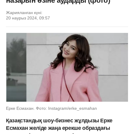
назарын өзіне аударды (фото)
Жарияланған күні:
20 наурыз 2024, 09:57
Ерке Есмахан. Фото: Instagram/erke_esmahan
Қазақстандық шоу-бизнес жұлдызы Ерке
Есмахан желіде жаңа ерекше образдағы