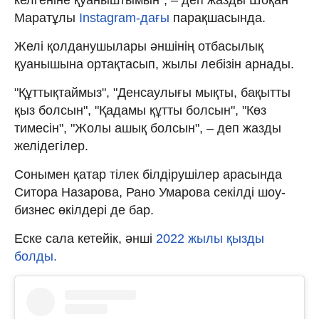
Маратұлы
Instagram-дағы
парақшасында.
Желі қолданушылары әншінің отбасылық
қуанышына ортақтасып, жылы лебізін арнады.
"Құттықтаймыз", "Денсаулығы мықты, бақытты
қыз болсын", "Қадамы құтты болсын", "Көз
тимесін", "Жолы ашық болсын", – деп жазды
желідегілер.
Сонымен қатар тілек білдірушілер арасында
Ситора Назарова, Рано Умарова секілді шоу-
бизнес өкілдері де бар.
Еске сала кетейік, әнші
2022 жылы қызды
болды.