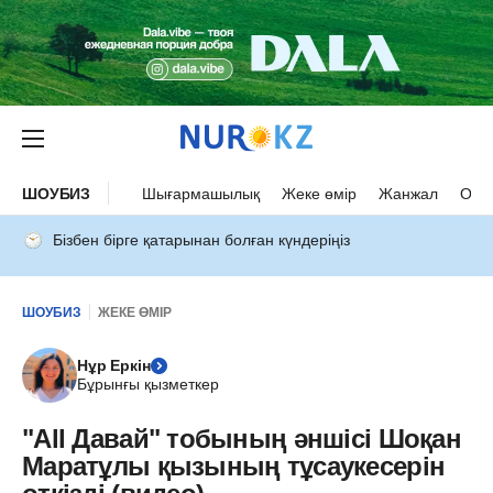
ШОУБИЗ
Шығармашылық
Жеке өмір
Жанжал
Оқыс
Бізбен бірге қатарынан болған күндеріңіз
ШОУБИЗ
ЖЕКЕ ӨМІР
Нұр Еркін
Бұрынғы қызметкер
"Аll Давай" тобының әншісі Шоқан
Маратұлы қызының тұсаукесерін