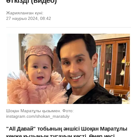
өткізді (видео)
Жарияланған күні:
27 наурыз 2024, 08:42
Шоқан Маратұлы қызымен. Фото:
instagram.com/shokan_maratuly
"Аll Давай" тобының әншісі Шоқан Маратұлы
кенже қызының тұсауын кесті. Өнер иесі