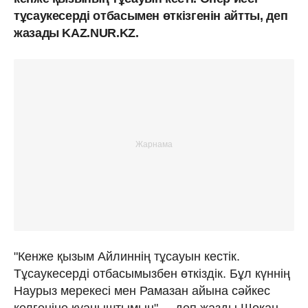
тұсаукесерді отбасымен өткізгенін айтты, деп
жазады KAZ.NUR.KZ.
"Кенже қызым Айлиннің тұсауын кестік.
Тұсаукесерді отбасымызбен өткіздік. Бұл күннің
Наурыз мерекесі мен Рамазан айына сәйкес
келгеніне қуаныштымын", – деп жазды Шоқан