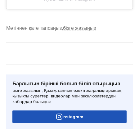
Мәтіннен қате тапсаңыз,
бізге жазыңыз
Барлығын бірінші болып біліп отырыңыз
Бізге жазылып, Қазақстанның өзекті жаңалықтарынан,
қызықты суреттер, видеолар мен эксклюзивтерден
хабардар болыңыз.
Instagram