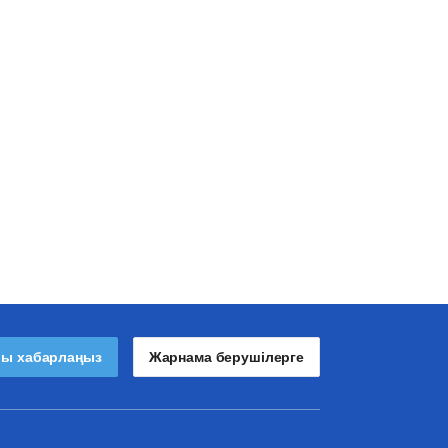
лы хабарлаңыз
Жарнама берушілерге