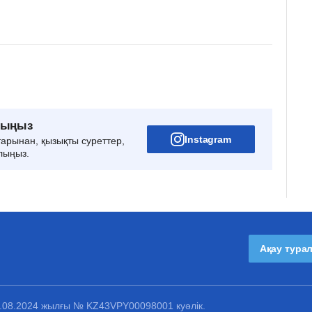
рыңыз
Instagram
тарынан, қызықты суреттер,
лыңыз.
Ақау тура
1.08.2024 жылғы № KZ43VPY00098001 куәлік.