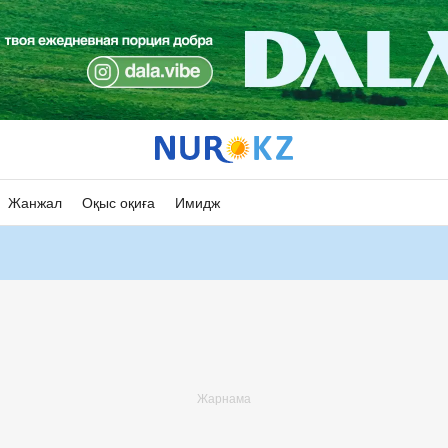
Жанжал
Оқыс оқиға
Имидж