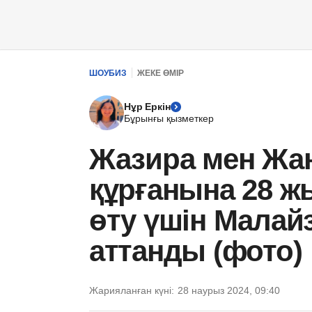
ШОУБИЗ
ЖЕКЕ ӨМІР
Нұр Еркін
Бұрынғы қызметкер
Жазира мен Жан
құрғанына 28 ж
өту үшін Малай
аттанды (фото)
Жарияланған күні:
28 наурыз 2024, 09:40