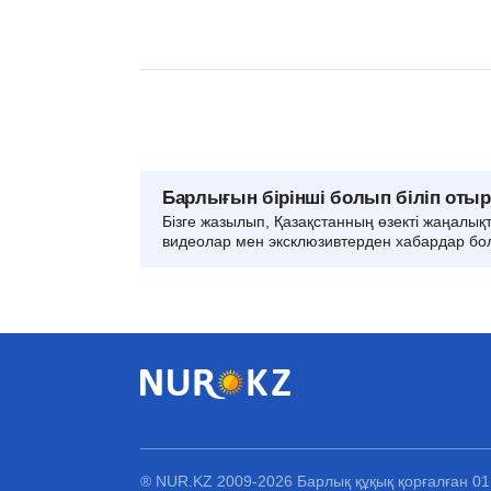
Барлығын бірінші болып біліп оты
Бізге жазылып, Қазақстанның өзекті жаңалық
видеолар мен эксклюзивтерден хабардар бо
® NUR.KZ 2009-2026 Барлық құқық қорғалған 0