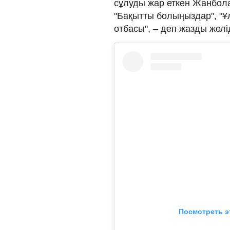
сұлуды жар еткен Жанбола
"Бақытты болыңыздар", "Ұл
отбасы", – деп жазды желі
Посмотреть э