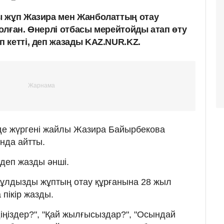
ы жұп Жазира мен Жанболаттың отау
олған. Өнерлі отбасы мерейтойды атап өту
 кетті, деп жазады KAZ.NUR.KZ.
е жүргені жайлы Жазира Байырбекова
нда айтты.
 деп жазды әнші.
ұлдызды жұптың отау құрғанына 28 жыл
 пікір жазды.
ңіздер?", "Қай жылғысыздар?", "Осындай