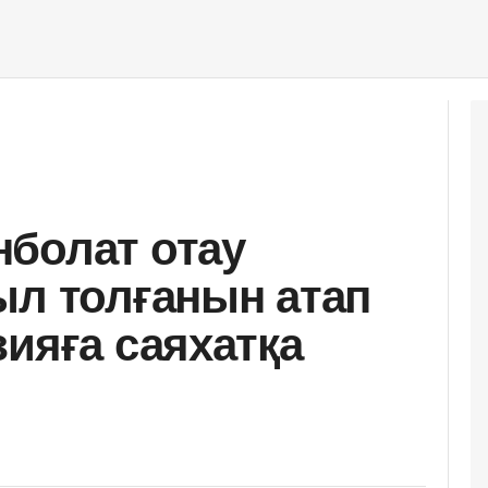
болат отау
ыл толғанын атап
зияға саяхатқа