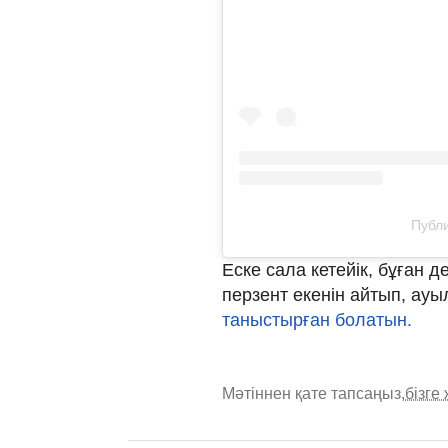
Публи
Еске сала кетейік, бұған 
перзент екенін айтып, ауы
таныстырған болатын.
Мәтіннен қате тапсаңыз,
бізге