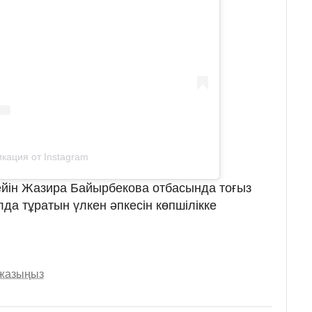
кация от Instagram
дейін Жазира Байырбекова отбасында тоғыз
лда тұратын үлкен әпкесін көпшілікке
 жазыңыз