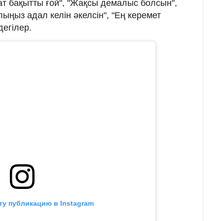
т бақытты ғой", "Жақсы демалыс болсын",
ыңыз адал келін әкелсін", "Ең керемет
дегілер.
ту публикацию в Instagram