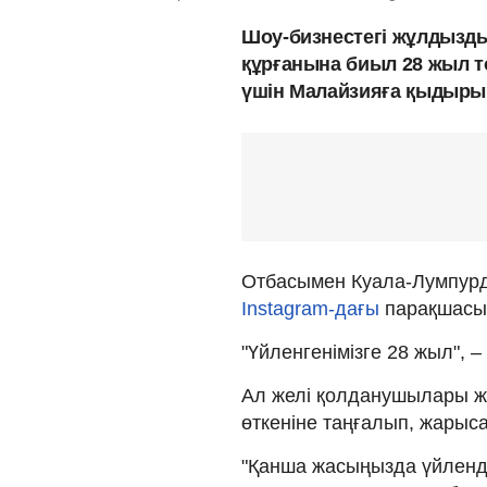
Шоу-бизнестегі жұлдызд
құрғанына биыл 28 жыл т
үшін Малайзияға қыдырып
Отбасымен Куала-Лумпурд
Instagram-дағы
парақшасы
"Үйленгенімізге 28 жыл", –
Ал желі қолданушылары ж
өткеніне таңғалып, жарыса
"Қанша жасыңызда үйленді