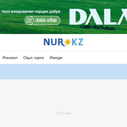
Жанжал
Оқыс оқиға
Имидж