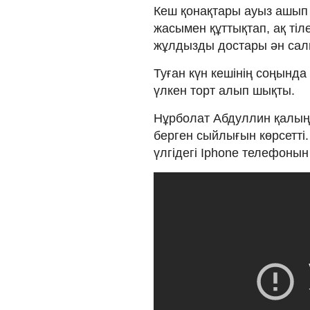
Кеш қонақтары ауыз ашып
жасымен құттықтап, ақ тіле
жұлдызды достары ән салып
Туған күн кешінің соңында
үлкен торт алып шықты.
Нұрболат Абдуллин қалың 
берген сыйлығын көрсетті.
үлгідегі Iphone телефонын 