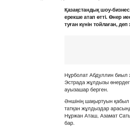
Қазақстандық шоу-бизне
ерекше атап өтті. Өнер и
туған күнін тойлаған, де
Нұрболат Абдуллин биыл 
Эстрада жұлдызы өнердег
ауызашар берген.
Әншінің шақыртуын қабыл
татқан жұлдыздар арасынд
Нұржан Аташ, Азамат Сат
бар.