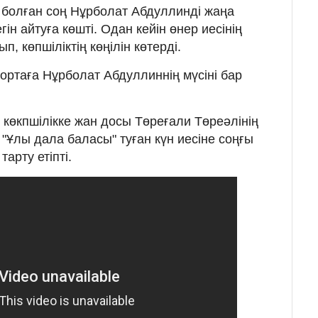
 болған соң Нұрболат Абдуллинді жаңа
гін айтуға көшті. Одан кейін өнер иесінің
, көпшіліктің көңілін көтерді.
 ортаға Нұрболат Абдуллиннің мүсіні бар
көкпшілікке жан досы Төреғали Төреәлінің
 "Ұлы дала баласы" туған күн иесіне соңғы
тарту етіпті.