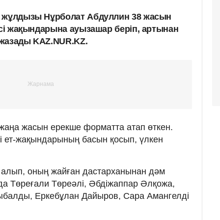
с жұлдызы Нұрболат Абдуллин 38 жасын
есі жақындарына ауызашар беріп, артынан
п жазады KAZ.NUR.KZ.
жаңа жасын ерекше форматта атап өткен.
і ет-жақындарының басын қосып, үлкен
 алып, оның жайған дастарханынан дәм
а Төреғали Төреәлі, Әбдіжаппар Әлқожа,
ыбалды, Еркебұлан Дайыров, Сара Амангелді