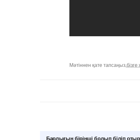
Мәтіннен қате тапсаңыз,
бізге
Барлығын бірінші болып біліп оты