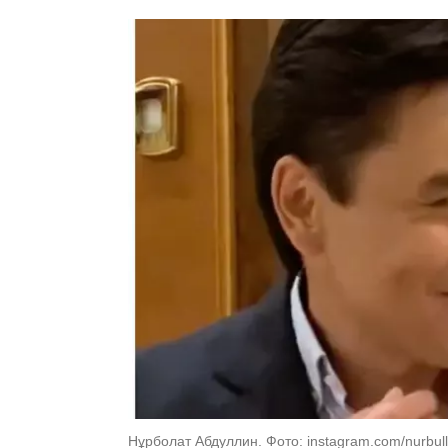
Нұрболат Абдуллин. Фото: instagram.com/nurbull