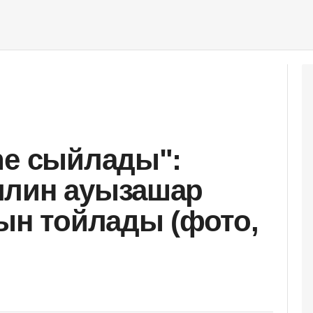
ne сыйлады":
ллин ауызашар
сын тойлады (фото,