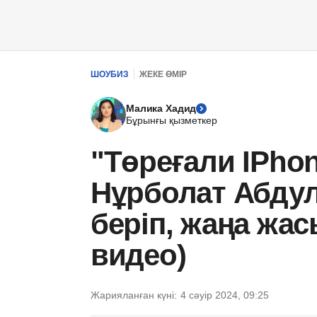
ШОУБИЗ
ЖЕКЕ ӨМІР
Малика Хадид
Бұрынғы қызметкер
"Төреғали IPho
Нұрболат Абду
беріп, жаңа жа
видео)
Жарияланған күні:
4 сәуір 2024, 09:25