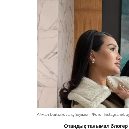
Айжан Байзақова күйеуімен. Фото: Instagram/ba
Отандық танымал блогер