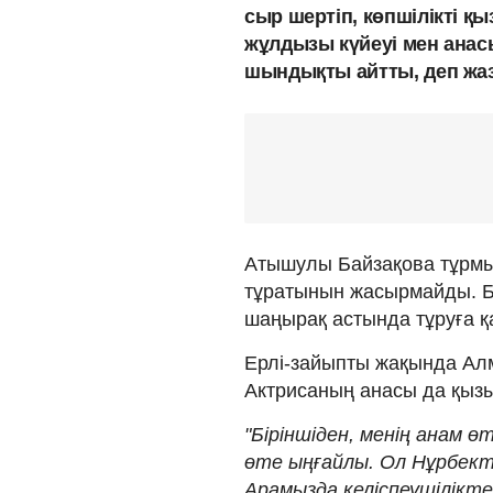
сыр шертіп, көпшілікті қ
жұлдызы күйеуі мен ана
шындықты айтты, деп жа
Атышулы Байзақова тұрмыс
тұратынын жасырмайды. Бл
шаңырақ астында тұруға қ
Ерлі-зайыпты жақында Ал
Актрисаның анасы да қызы
"Біріншіден, менің анам ө
өте ыңғайлы. Ол Нұрбекті
Арамызда келіспеушілікте