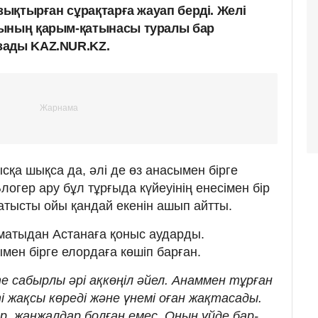
ызықтырған сұрақтарға жауап берді. Желі
сының қарым-қатынасы туралы бар
зады KAZ.NUR.KZ.
қа шықса да, әлі де өз анасымен бірге
огер ару бұл тұрғыда күйеуінің енесімен бір
атысты ойы қандай екенін ашып айтты.
матыдан Астанаға қоныс аударды.
мен бірге елордаға көшіп барған.
те сабырлы әрі ақкөңіл әйел. Анаммен тұрған
 жақсы көреді және үнемі оған жақтасады.
р, жанжалдар болған емес. Оның үйде бар-