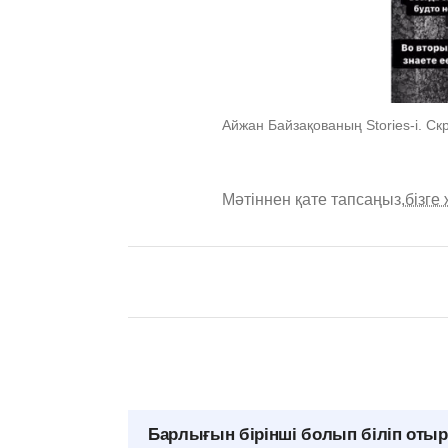
Айжан Байзақованың Stories-i. Ск
Мәтіннен қате тапсаңыз,
бізге
Барлығын бірінші болып біліп оты