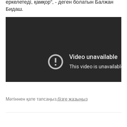
еркелетеді, қамқор", - деген болатын Балжан
Бидаш.
Мәтіннен қате тапсаңыз,
бізге жазыңыз