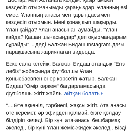
кездесіп отырғанымды қараңыздар. Ұланның өзі
емес. Ұланның анасы мен қарындасымен
кездесіп отырмын. Мені қонақ қып шақырды.
Ұлан қайда? Ұлан анасынан аумайды. "Ұлан
қайда? Қашан шығасыңдар" деп оқырмандарым
сұрайды", - деді Балжан Бидаш Instagram-дағы
парақшасына жариялаған видеода.
Еске сала кетейік, Балжан Бидаш отандық "Егіз
лебіз" жобасында футболшы Ұлан
Қонысбаевпен өнер көрсетіп жатыр. Балжан
Бидаш "Өмір көркем" бағдарламасында
футболшы жігіт жайлы
айтқан болатын.
"....Өте ақкөңіл, тәрбиелі, жақсы жігіт. Ата-анасы
өте керемет, әр эфирден қалмай, бізге қолдау
білдіріп келеді. Бір күні ата-анасы бешбармақ
әкеледі, бір күні Ұлан жеміс-жидек әкеледі. Бізді