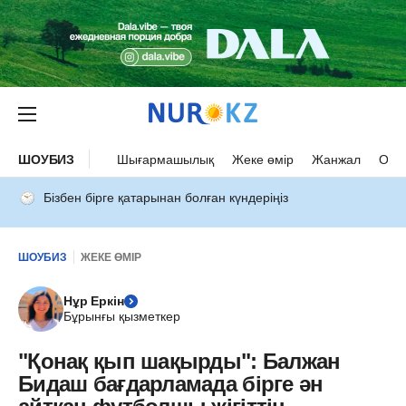
ШОУБИЗ
Шығармашылық
Жеке өмір
Жанжал
Оқыс
Бізбен бірге қатарынан болған күндеріңіз
ШОУБИЗ
ЖЕКЕ ӨМІР
Нұр Еркін
Бұрынғы қызметкер
"Қонақ қып шақырды": Балжан
Бидаш бағдарламада бірге ән