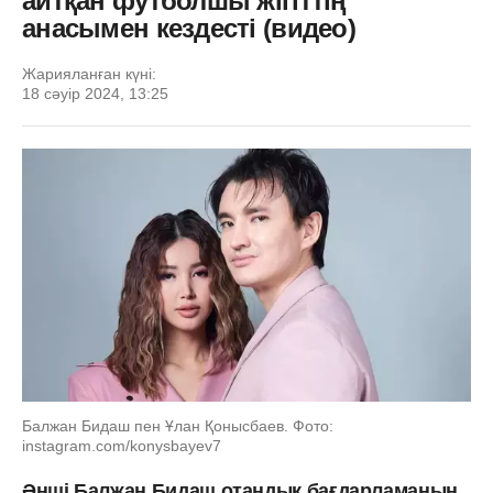
айтқан футболшы жігіттің
анасымен кездесті (видео)
Жарияланған күні:
18 сәуір 2024, 13:25
Балжан Бидаш пен Ұлан Қонысбаев. Фото:
instagram.com/konysbayev7
Әнші Балжан Бидаш отандық бағдарламаның