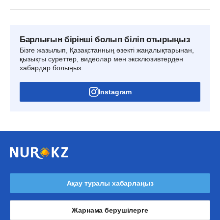
Барлығын бірінші болып біліп отырыңыз
Бізге жазылып, Қазақстанның өзекті жаңалықтарынан,
қызықты суреттер, видеолар мен эксклюзивтерден
хабардар болыңыз.
Instagram
Ақау туралы хабарлаңыз
Жарнама берушілерге