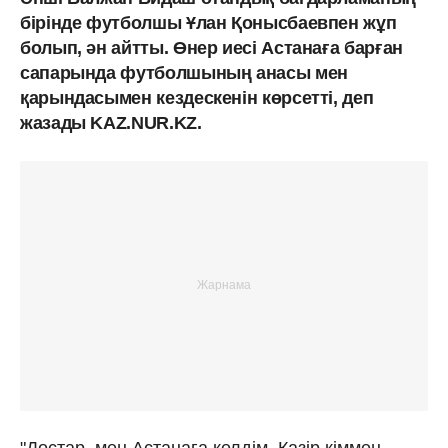
бірінде футболшы Ұлан Қонысбаевпен жұп
болып, ән айтты. Өнер иесі Астанаға барған
сапарында футболшының анасы мен
қарындасымен кездескенін көрсетті, деп
жазады KAZ.NUR.KZ.
"Достар, мен Астанаға келдім. Қазір кіммен