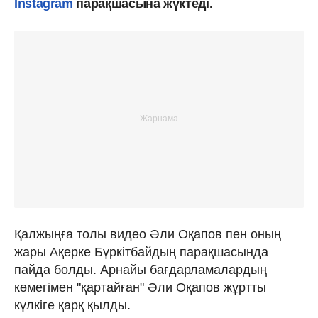
Instagram
парақшасына жүктеді.
Қалжыңға толы видео Әли Оқапов пен оның
жары Ақерке Бүркітбайдың парақшасында
пайда болды. Арнайы бағдарламалардың
көмегімен "қартайған" Әли Оқапов жұртты
күлкіге қарқ қылды.