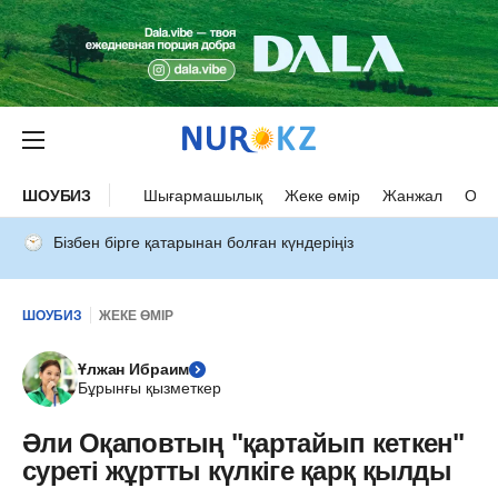
ШОУБИЗ
Шығармашылық
Жеке өмір
Жанжал
Оқыс
Бізбен бірге қатарынан болған күндеріңіз
ШОУБИЗ
ЖЕКЕ ӨМІР
Ұлжан Ибраим
Бұрынғы қызметкер
Әли Оқаповтың "қартайып кеткен"
суреті жұртты күлкіге қарқ қылды