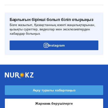
Барлығын бірінші болып біліп отырыңыз
Бізге жазылып, Қазақстанның өзекті жаңалықтарынан,
қызықты суреттер, видеолар мен эксклюзивтерден
хабардар болыңыз.
Instagram
Ақау туралы хабарлаңыз
Жарнама берушілерге