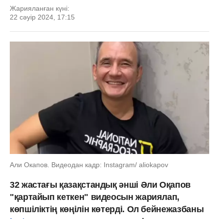
Жарияланған күні:
22 сәуір 2024, 17:15
Али Окапов. Видеодан кадр: Instagram/ aliokapov
32 жастағы қазақстандық әнші Әли Оқапов
"қартайып кеткен" видеосын жариялап,
көпшіліктің көңілін көтерді. Ол бейнежазбаны