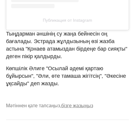
Публикация от Instagram
Тыңдарман әншінің су жаңа бейнесін оң
бағалады. Эстрада жұлдызының өзі жазба
астына "Қонаев атамыздан бірдеңе бар сияқты"
деген пікір қалдырды.
Көпшілік Әлиге "Осылай әдемі қартаю
бұйырсын", "Әли, өте тамаша жігітсің", "Әкесіне
ұқсайды" деп жазды.
Мәтіннен қате тапсаңыз,
бізге жазыңыз