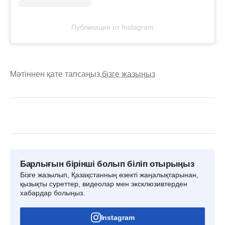
Публикация от Instagram
Мәтіннен қате тапсаңыз,
бізге жазыңыз
Барлығын бірінші болып біліп отырыңыз
Бізге жазылып, Қазақстанның өзекті жаңалықтарынан,
қызықты суреттер, видеолар мен эксклюзивтерден
хабардар болыңыз.
Instagram