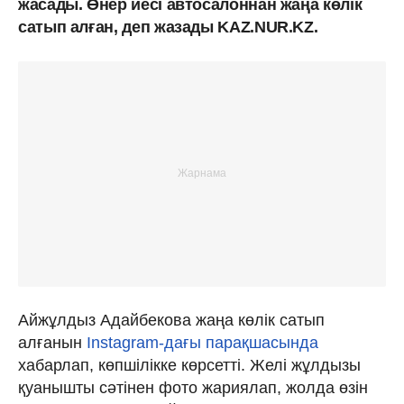
жасады. Өнер иесі автосалоннан жаңа көлік
сатып алған, деп жазады KAZ.NUR.KZ.
Айжұлдыз Адайбекова жаңа көлік сатып
алғанын
Instagram-дағы парақшасында
хабарлап, көпшілікке көрсетті. Желі жұлдызы
қуанышты сәтінен фото жариялап, жолда өзін