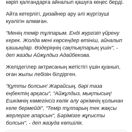
көріп қалғандарға айналып қашуға кеңес берді.
Айта кетерлігі, дизайнер ару әлі жүргізуші
куәлігін алмаған.
"Менің темір тұлпарым. Енді жүргізіп үйрену
керек. Жолда мені көрсеңдер өтініш, айналып
қашыңдар. Өздеріңнің сақтықтарың үшін", -
деп жазды Айжұлдыз Адайбекова.
Желідегілер актрисаның жетістігі үшін қуанып,
оған жылы лебізін білдірген.
"Құтты болсын! Жарайсың, бәрі таза
еңбектің арқасы", "Айжұлдыз, мықтысың!
Ешкімнің көмегінсіз көлік алу әркімнің қолынан
келе бермейді", "Темір тұлпарың тек жақсы
жерлерге апарсын", Бәрімізге жұғысты
болсын", - деп жазуда көпшілік.