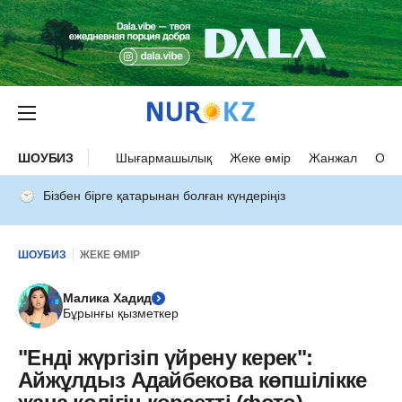
ШОУБИЗ
Шығармашылық
Жеке өмір
Жанжал
Оқыс
Бізбен бірге қатарынан болған күндеріңіз
ШОУБИЗ
ЖЕКЕ ӨМІР
Малика Хадид
Бұрынғы қызметкер
"Енді жүргізіп үйрену керек":
Айжұлдыз Адайбекова көпшілікке