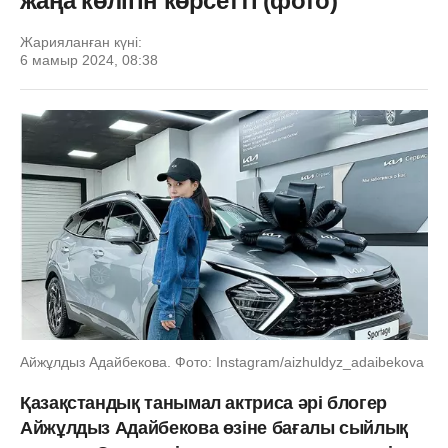
жаңа көлігін көрсетті (фото)
Жарияланған күні:
6 мамыр 2024, 08:38
Айжұлдыз Адайбекова. Фото: Instagram/aizhuldyz_adaibekova
Қазақстандық танымал актриса әрі блогер
Айжұлдыз Адайбекова өзіне бағалы сыйлық