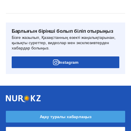
Барлығын бірінші болып біліп отырыңыз
Бізге жазылып, Қазақстанның өзекті жаңалықтарынан,
қызықты суреттер, видеолар мен эксклюзивтерден
хабардар болыңыз.
Instagram
Ақау туралы хабарлаңыз