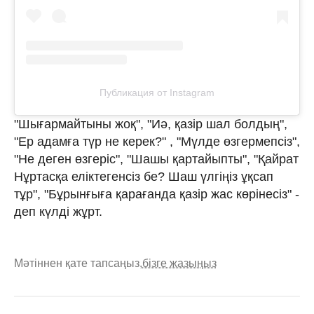
Публикация от Instagram
"Шығармайтыны жоқ", "Иә, қазір шал болдың",
"Ер адамға түр не керек?" , "Мүлде өзгермепсіз",
"Не деген өзгеріс", "Шашы қартайыпты", "Қайрат
Нұртасқа еліктегенсіз бе? Шаш үлгіңіз ұқсап
тұр", "Бұрынғыға қарағанда қазір жас көрінесіз" -
деп күлді жұрт.
Мәтіннен қате тапсаңыз,
бізге жазыңыз