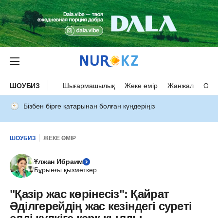
ШОУБИЗ
Шығармашылық
Жеке өмір
Жанжал
Оқыс
Бізбен бірге қатарынан болған күндеріңіз
ШОУБИЗ
ЖЕКЕ ӨМІР
Ұлжан Ибраим
Бұрынғы қызметкер
"Қазір жас көрінесіз": Қайрат
Әділгерейдің жас кезіндегі суреті