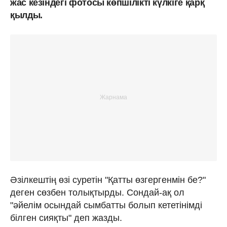
жас кезіндегі фотосы көпшілікті күлкіге қарқ
қылды.
Әзілкештің өзі суретін "Қатты өзгергенмін бе?"
деген сөзбен толықтырды. Сондай-ақ ол
"әйелім осындай сымбатты болып кететінімді
білген сияқты" деп жазды.