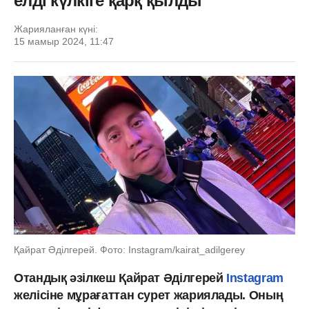
елді күлкіге қарқ қылды
Жарияланған күні:
15 мамыр 2024, 11:47
Қайрат Әділгерей. Фото: Instagram/kairat_adilgerey
Отандық әзілкеш Қайрат Әділгерей
Instagram
желісіне мұрағаттан сурет жариялады. Оның