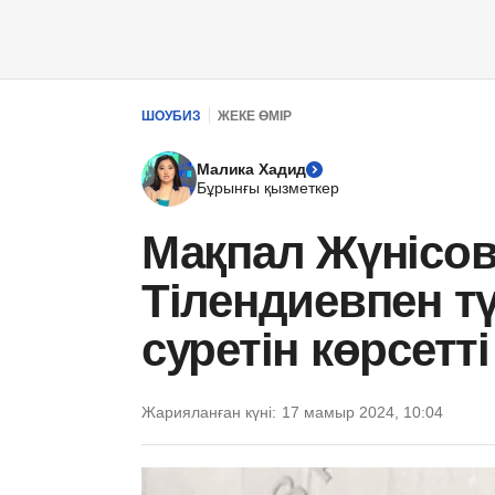
ШОУБИЗ
ЖЕКЕ ӨМІР
Малика Хадид
Бұрынғы қызметкер
Мақпал Жүнісов
Тілендиевпен т
суретін көрсетті
Жарияланған күні:
17 мамыр 2024, 10:04