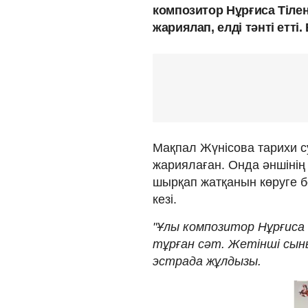
композитор Нұрғиса Тіле
жариялап, елді тәнті етт
Мақпал Жүнісова тарихи с
жариялаған. Онда әншінің
шырқап жатқанын көруге б
кезі.
"Ұлы композитор Нұрғиса 
тұрған сәт. Жетінші сын
эстрада жұлдызы.