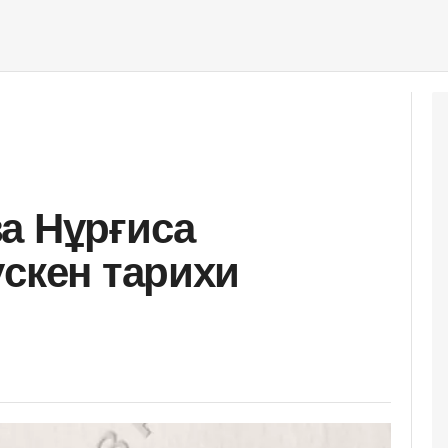
а Нұрғиса
үскен тарихи