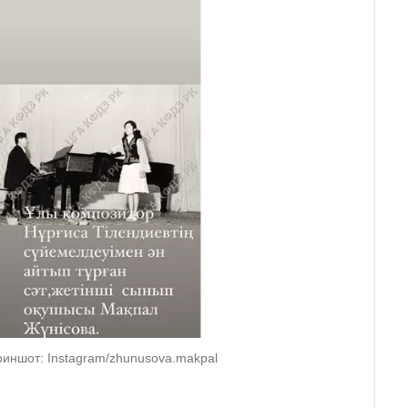
риншот: Instagram/zhunusova.makpal