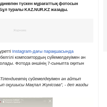
ндиевпен түскен мұрағаттық фотосын
і. Бұл туралы KAZ.NUR.KZ жазады.
уретті
Instagram-дағы парақшасында
 белгілі композитордың сүйемелдеуімен ән
олады. Фотода әншінің 7-сыныпта оқитын
Тілендиевтің сүйемелдеуімен ән айтып
ып оқушысы Мақпал Жүнісова", - деп жазды