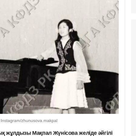
 Instagram/zhunusova.makpal
қ жұлдызы Мақпал Жүнісова желіде әйгілі