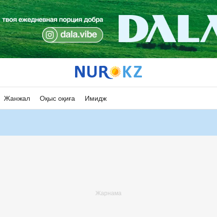
Жанжал
Оқыс оқиға
Имидж