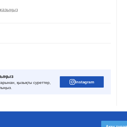
 жазыңыз
рыңыз
Instagram
тарынан, қызықты суреттер,
лыңыз.
Ақау тура