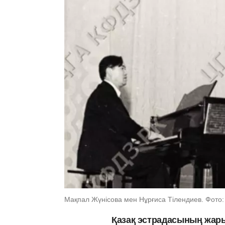
Мақпал Жүнісова мен Нұрғиса Тілендиев. Фото:
Қазақ эстрадасының жары