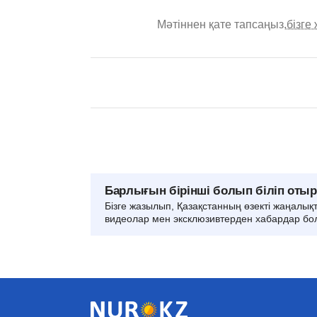
Мәтіннен қате тапсаңыз,
бізге
Барлығын бірінші болып біліп оты
Бізге жазылып, Қазақстанның өзекті жаңалық
видеолар мен эксклюзивтерден хабардар бо