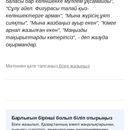
баласы бар келіншекке мүлдем ұқсамайды",
"Сұлу әйел. Фигурасы талай қыз-
келіншектерге арман", "Мына жүрісің ұят
сияқты", "Мына жазбаңыз ауыр екен", "Кімге
арнап жазылған екен", "Маңызды
тақырыптарды көтеріпсіз", - деп жазуда
оқырмандар.
Мәтіннен қате тапсаңыз,
бізге жазыңыз
Барлығын бірінші болып біліп отырыңыз
Бізге жазылып, Қазақстанның өзекті жаңалықтарынан,
қызықты суреттер, видеолар мен эксклюзивтерден