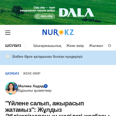
ШОУБИЗ
Шығармашылық
Жеке өмір
Жанжал
Оқыс
Бізбен бірге қатарынан болған күндеріңіз
ШОУБИЗ
ЖЕКЕ ӨМІР
Малика Хадид
Бұрынғы қызметкер
"Үйлене салып, ажырасып
жатамыз": Жұлдыз