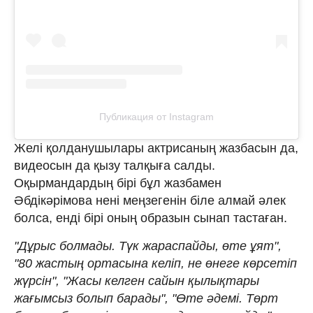
Публикация от Instagram
Желі қолданушылары актрисаның жазбасын да,
видеосын да қызу талқыға салды.
Оқырмандардың бірі бұл жазбамен
Әбдікәрімова нені меңзегенін біле алмай әлек
болса, енді бірі оның образын сынап тастаған.
"Дұрыс болмады. Түк жараспайды, өте ұят",
"80 жастың ортасына келіп, не өнеге көрсетіп
жүрсін", "Жасы келген сайын қылықтары
жағымсыз болып барады", "Өте әдемі. Төрт