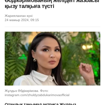
Әбдікәрімованың желідегі жазбасы
қызу талқыға түсті
Жарияланған күні:
24 мамыр 2024, 09:15
Жұлдыз Әбдікәрімова. Фото:
instagram.com/zhuldyzabdukarimovaofficial
Отандық танымал актриса Жұлдыз