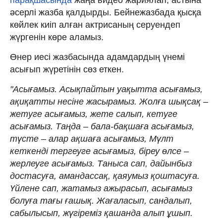
әсерлі жазба қалдырды. Бейнежазбада қысқа
көйлек киіп алған актрисаның серуендеп
жүргенін көре аламыз.
Өнер иесі жазбасында адамдардың үнемі
асығып жүретінін сөз еткен.
"Асығамыз. Асықпайтын уақытта асығамыз,
ақиқатты несіне жасырамыз. Жолға шықсақ –
жетуге асығамыз, жете салып, кетуге
асығамыз. Таңда – бала-бақшаға асығамыз,
түсте – алар ақшаға асығамыз, Мүлт
кеткенді тергеуге асығамыз, біреу өлсе –
жерлеуге асығамыз. Таныса сап, дайынбыз
достасуға, амандассақ, қаяумыз қоштасуға.
Үйлене сап, жатамыз ажырасып, асығамыз
болуға тағы ғашық. Жағаласып, сандалып,
сабылысып, жүгіреміз қашанда алып ұшып.