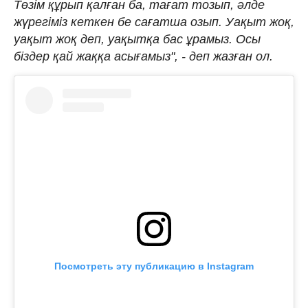
Төзім құрып қалған ба, тағат тозып, әлде
жүрегіміз кеткен бе сағатша озып. Уақыт жоқ,
уақыт жоқ деп, уақытқа бас ұрамыз. Осы
біздер қай жаққа асығамыз", - деп жазған ол.
Посмотреть эту публикацию в Instagram