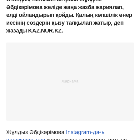
Әбдікәрімова желіде жаңа жазба жариялап,
елді ойландырып қойды. Қалың көпшілік өнер
иесінің сөздерін қызу талқылап жатыр, деп
жазады KAZ.NUR.KZ.
Жұлдыз Әбдікәрімова
Instagram-дағы
парақшасында
жаңа видео жариялап, астына