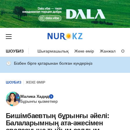
ШОУБИЗ
Шығармашылық
Жеке өмір
Жанжал
Оқыс
Бізбен бірге қатарынан болған күндеріңіз
ШОУБИЗ
ЖЕКЕ ӨМІР
Малика Хадид
Бұрынғы қызметкер
Бишімбаевтың бұрынғы әйелі:
Балаларымның ата-әжесімен