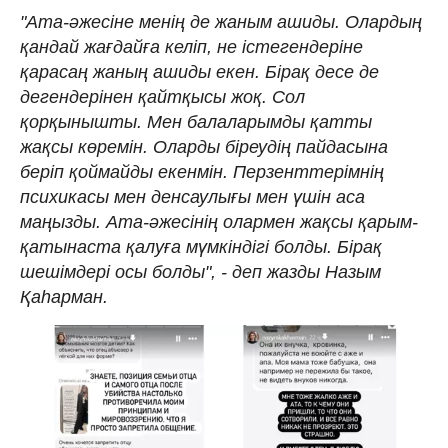
"Ата-әжесіне менің де жаным ашиды. Олардың
қандай жағдайға келіп, не істегендеріне
қарасаң жаның ашиды екен. Бірақ десе де
дегендерінен қайтқысы жоқ. Сол
қорқынышты. Мен балаларымды қатты
жақсы көремін. Оларды біреудің пайдасына
беріп қоймайды екенмін. Перзенттерімнің
психикасы мен денсаулығы мен үшін аса
маңызды. Ата-әжесінің олармен жақсы қарым-
қатынаста қалуға мүмкіндігі болды. Бірақ
шешімдері осы болды", - деп жазды Назым
Қаһарман.