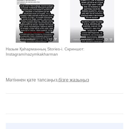
Назым Қаһарманның Stories-i. Скриншот:
Instagram/nazymkakharman
Мәтіннен қате тапсаңыз,
бізге жазыңыз