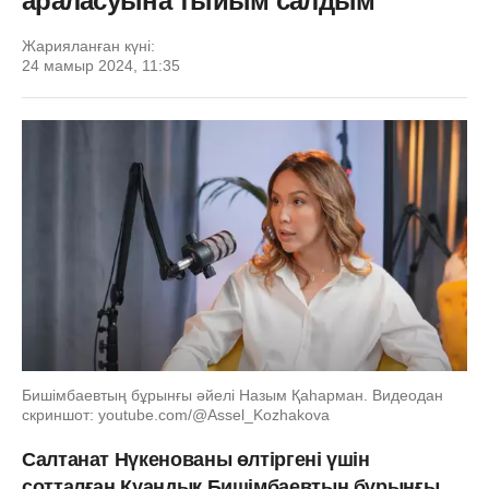
араласуына тыйым салдым
Жарияланған күні:
24 мамыр 2024, 11:35
Бишімбаевтың бұрынғы әйелі Назым Қаһарман. Видеодан
скриншот: youtube.com/@Assel_Kozhakova
Салтанат Нүкенованы өлтіргені үшін
сотталған Қуандық Бишімбаевтың бұрынғы