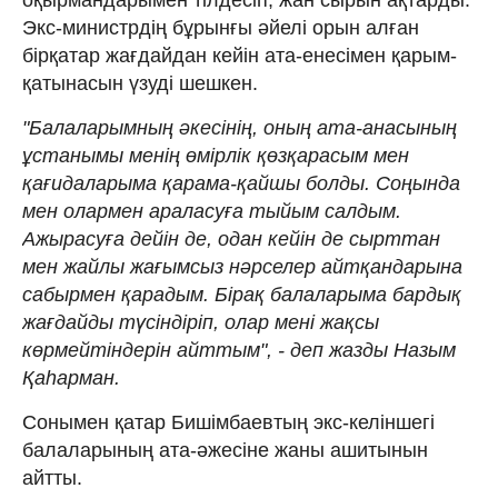
Экс-министрдің бұрынғы әйелі орын алған
бірқатар жағдайдан кейін ата-енесімен қарым-
қатынасын үзуді шешкен.
"Балаларымның әкесінің, оның ата-анасының
ұстанымы менің өмірлік қөзқарасым мен
қағидаларыма қарама-қайшы болды. Соңында
мен олармен араласуға тыйым салдым.
Ажырасуға дейін де, одан кейін де сырттан
мен жайлы жағымсыз нәрселер айтқандарына
сабырмен қарадым. Бірақ балаларыма бардық
жағдайды түсіндіріп, олар мені жақсы
көрмейтіндерін айттым", - деп жазды Назым
Қаһарман.
Сонымен қатар Бишімбаевтың экс-келіншегі
балаларының ата-әжесіне жаны ашитынын
айтты.