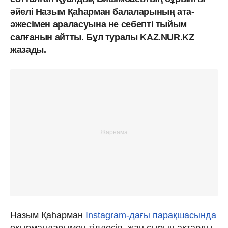
әйелі Назым Қаһарман балаларының ата-
әжесімен араласуына не себепті тыйым
салғанын айтты. Бұл туралы KAZ.NUR.KZ
жазады.
Назым Қаһарман
Instagram-дағы парақшасында
оқырмандарымен тілдесіп, жан сырын ақтарды.