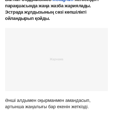
парақшасында жаңа жазба жариялады.
Эстрада жұлдызының сөзі көпшілікті
ойландырып қойды.
Әнші алдымен оқырманмен амандасып,
артынша жаңалығы бар екенін жеткізді.