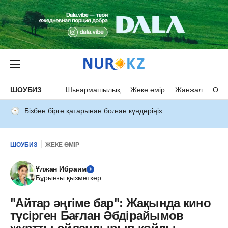
ШОУБИЗ
Шығармашылық
Жеке өмір
Жанжал
Оқыс
Бізбен бірге қатарынан болған күндеріңіз
ШОУБИЗ
ЖЕКЕ ӨМІР
Ұлжан Ибраим
Бұрынғы қызметкер
"Айтар әңгіме бар": Жақында кино
түсірген Бағлан Әбдірайымов