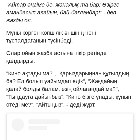
"Айтар әңгіме де, жаңалық та бар! Әзірге
амандасып алайын, бай-бағландар!" - деп
жазды ол.
Мұны көрген көпшілік әншінің нені
тұспалдағанын түсінбеді.
Олар ойын жазба астына пікір ретінде
қалдырды.
"Кино ақтады ма?", "Қарыздарыңнан құтылдың
ба? Ел болып уайымдап едік", "Жағдайың
қалай болды балам, өзің ойлағандай ма?",
"Тыңдауға дайынбыз", "Кино бізге ұнады, құнын
өтеді ме?", "Айтыңыз", - деді жұрт.