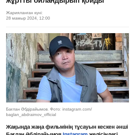
жұртты ойландырып қойды
Жарияланған күні:
28 мамыр 2024, 12:00
Бағлан Әбдірайымов. Фото: instagram.com/
baglan_abdraimov_official
Жақында жаңа фильмінің тұсауын кескен әнші
Бағлан Әбдірайымов
Instagram
желісіндегі