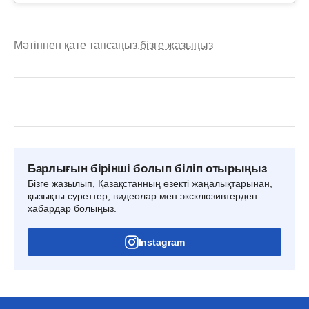
Мәтіннен қате тапсаңыз,
бізге жазыңыз
Барлығын бірінші болып біліп отырыңыз
Бізге жазылып, Қазақстанның өзекті жаңалықтарынан,
қызықты суреттер, видеолар мен эксклюзивтерден
хабардар болыңыз.
Instagram