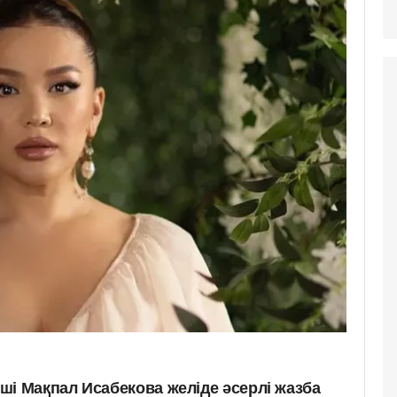
ші Мақпал Исабекова желіде әсерлі жазба