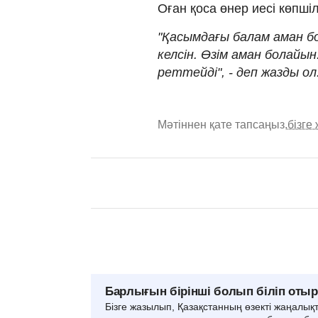
Оған қоса өнер иесі көпшіл
"Қасымдағы балам аман бо
келсін. Өзім аман болайын
реттейді", - деп жазды ол
Мәтіннен қате тапсаңыз,
бізге
Барлығын бірінші болып біліп оты
Бізге жазылып, Қазақстанның өзекті жаңалық