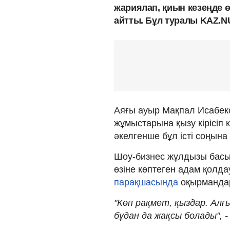
жариялап, қиын кезеңде ө
айтты. Бұл туралы KAZ.N
Аяғы ауыр Мақпал Исабеко
жұмыстарына қызу кірісіп к
әкелгенше бұл істі соңына 
Шоу-бизнес жұлдызы басын
өзіне көптеген адам қолдау
парақшасында
оқырмандар
"Көп рақмет, қыздар. Алғы
бұдан да жақсы болады", -