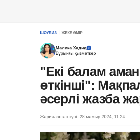
ШОУБИЗ
ЖЕКЕ ӨМІР
Малика Хадид
Бұрынғы қызметкер
"Екі балам ама
өткінші": Мақпа
әсерлі жазба ж
Жарияланған күні:
28 мамыр 2024, 11:24