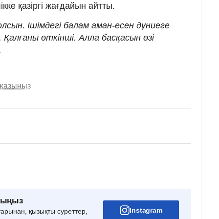
ікке қазіргі жағдайын айтты.
лсын. Ішімдегі балам аман-есен дүниеге
. Қалғаны өткінші. Алла басқасын өзі
.
 жазыңыз
рыңыз
Instagram
тарынан, қызықты суреттер,