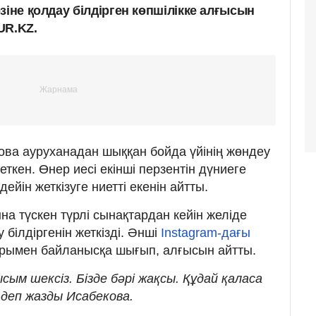
зіне қолдау білдірген көпшілікке алғысын
UR.KZ.
ва ауруханадан шыққан бойда үйінің жөндеу
еткен. Өнер иесі екінші перзентін дүниеге
дейін жеткізуге ниетті екенін айтты.
а түскен түрлі сынақтардан кейін желіде
 білдіргенін жеткізді. Әнші
Instagram-дағы
ымен байланысқа шығып, алғысын айтты.
сым шексіз. Бізде бәрі жақсы. Құдай қаласа
 деп жазды Исабекова.