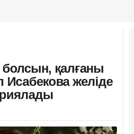
н болсын, қалғаны
л Исабекова желіде
ариялады