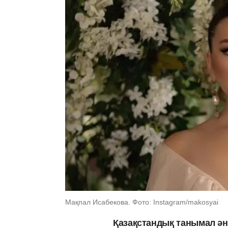
Мақпал Исабекова. Фото: Instagram/makosyai
Қазақстандық танымал ән