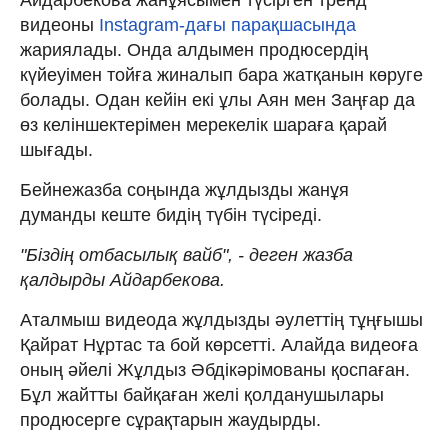
видеоны
Instagram-дағы парақшасында
жариялады. Онда алдымен продюсердің
күйеуімен тойға жиналып бара жатқанын көруге
болады. Одан кейін екі ұлы Аян мен Заңғар да
өз келіншектерімен мерекелік шараға қарай
шығады.
Бейнежазба соңында жұлдызды жанұя
думанды кеште бидің түбін түсіреді.
"Біздің отбасылық вайб", - деген жазба
қалдырды Айдарбекова.
Аталмыш видеода жұлдызды әулеттің тұңғышы
Қайрат Нұртас та бой көрсетті. Алайда видеоға
оның әйелі Жұлдыз Әбдікәрімованы қоспаған.
Бұл жайтты байқаған желі қолданушылары
продюсерге сұрақтарын жаудырды.