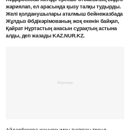
жариялап, ел арасында қызу талқы тудырды.
Желі қолданушылары аталмыш бейнежазбада
Жұлдыз Әбдікәрімованың жоқ екенін байқап,
Қайрат Нұртастың анасын сұрақтың астына
алды, деп жазады KAZ.NUR.KZ.
Айдарбекова жанұясымен түсірген тренд