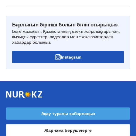
Барлығын бірінші болып біліп отырыңыз
Бізге жазылып, Қазақстанның өзекті жаңалықтарынан,
қызықты суреттер, видеолар мен эксклюзивтерден
хабардар болыңыз.
Instagram
Ақау туралы хабарлаңыз
Жарнама берушілерге