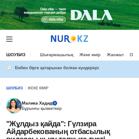
ШОУБИЗ
Шығармашылық
Жеке өмір
Жанжал
Оқыс
Бізбен бірге қатарынан болған күндеріңіз
ШОУБИЗ
ЖЕКЕ ӨМІР
Малика Хадид
Бұрынғы қызметкер
"Жұлдыз қайда": Гүлзира
Айдарбекованың отбасылық