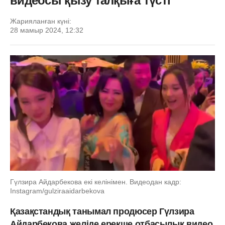
видеосы қызу талқыға түсті
Жарияланған күні:
28 мамыр 2024, 12:32
Гүлзира Айдарбекова екі келінімен. Видеодан кадр:
Instagram/gulziraaidarbekova
Қазақстандық танымал продюсер Гүлзира
Айдарбекова желіде ерекше отбасылық видео