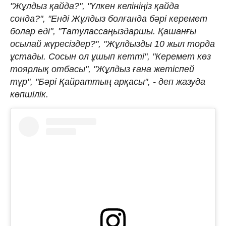
"Жұлдыз қайда?", "Үлкен келініңіз қайда
сонда?", "Енді Жұлдыз болғанда бәрі керемет
болар еді", "Татулассаңыздаршы. Қашанғы
осылай жүресіздер?", "Жұлдызды 10 жыл торда
ұстады. Сосын ол ұшып кетті", "Керемет көз
тоярлық отбасы", "Жұлдыз ғана жетіспей
тұр", "Бәрі Қайраттың арқасы", - деп жазуда
көпшілік.