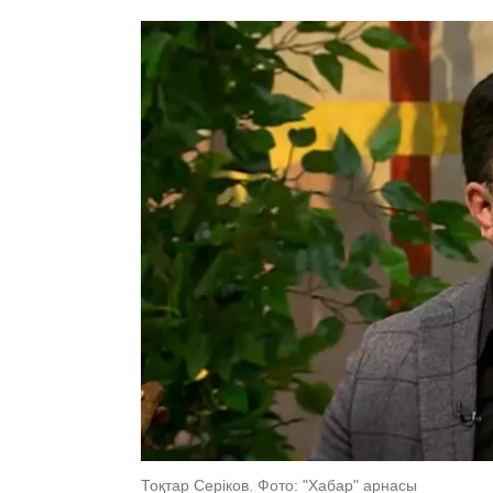
Тоқтар Серіков. Фото: "Хабар" арнасы