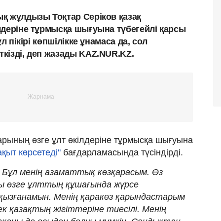
қ жұлдызы Тоқтар Серіков қазақ
лдеріне тұрмысқа шығуына түбегейлі қарсы
л пікірі көпшілікке ұнамаса да, сол
кізді, деп жазады KAZ.NUR.KZ.
дарының өзге ұлт өкілдеріне тұрмысқа шығуына
ақыт көрсетеді"
бағдарламасында түсіндірді.
. Бұл менің азаматтық көзқарасым. Өз
ы өзге ұлттың құшағында жүрсе
қызғанамын. Менің қаракөз қарындастарым
ек қазақтың жігіттеріне тиесілі. Менің