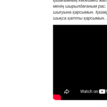
қазағымның көбеймей жат
менің шырылдағаным рас.
шығуына қарсымын. Қаза
шықса қатты қарсымын. Жү