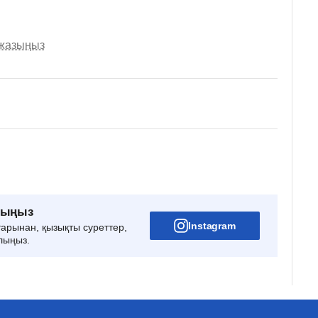
 жазыңыз
рыңыз
Instagram
тарынан, қызықты суреттер,
лыңыз.