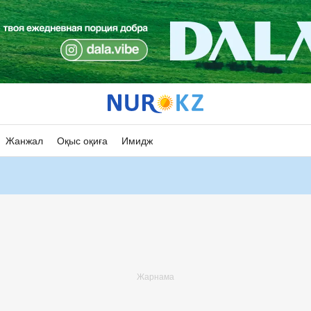
Жанжал
Оқыс оқиға
Имидж