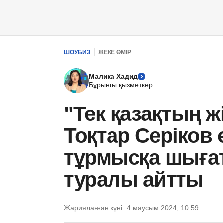
ШОУБИЗ
ЖЕКЕ ӨМІР
Малика Хадид
Бұрынғы қызметкер
"Тек қазақтың жі
Тоқтар Серіков 
тұрмысқа шыға
туралы айтты
Жарияланған күні:
4 маусым 2024, 10:59