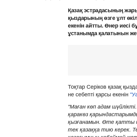
Қазақ эстрадасының жары
қыздарының өзге ұлт өкі
екенін айтты. Өнер иесі бұ
ұстанымда қалатынын жет
Тоқтар Серіков қазақ қыз
не себепті қарсы екенін
"У
"Маған көп адам шүйлікті
қаракөз қарындастарымд
қызғанамын. Өте қатты 
тек қазаққа тию керек. Т