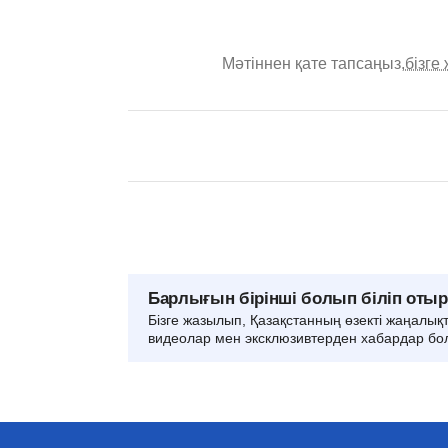
Мәтіннен қате тапсаңыз,
бізге
Барлығын бірінші болып біліп оты
Бізге жазылып, Қазақстанның өзекті жаңалық
видеолар мен эксклюзивтерден хабардар бо