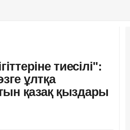
гіттеріне тиесілі":
өзге ұлтқа
тын қазақ қыздары