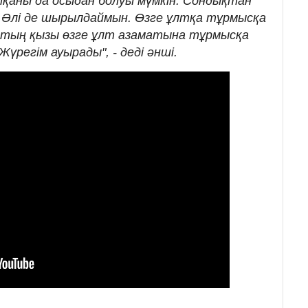
қаны да осыдан болуы мүмкін. Сондықтан
 Әлі де шырылдаймын. Өзге ұлтқа тұрмысқа
қтың қызы өзге ұлт азаматына тұрмысқа
регім ауырады", - деді әнші.