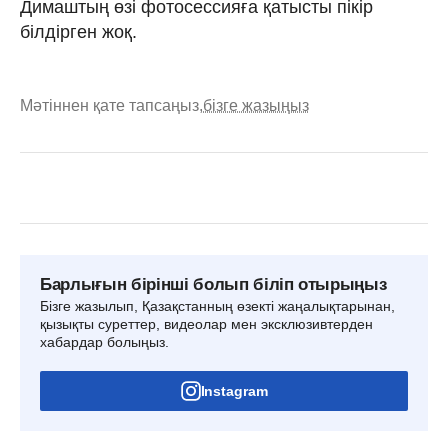
Димаштың өзі фотосессияға қатысты пікір
білдірген жоқ.
Мәтіннен қате тапсаңыз,
бізге жазыңыз
Барлығын бірінші болып біліп отырыңыз
Бізге жазылып, Қазақстанның өзекті жаңалықтарынан,
қызықты суреттер, видеолар мен эксклюзивтерден
хабардар болыңыз.
Instagram