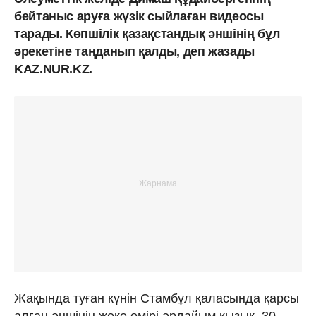
бейтаныс аруға жүзік сыйлаған видеосы
тарады. Көпшілік қазақстандық әншінің бұл
әрекетіне таңданып қалды, деп жазады
KAZ.NUR.KZ.
Жақында туған күнін Стамбұл қаласында қарсы
алған әншінің жеке өмірі әрдайым қызық. 30