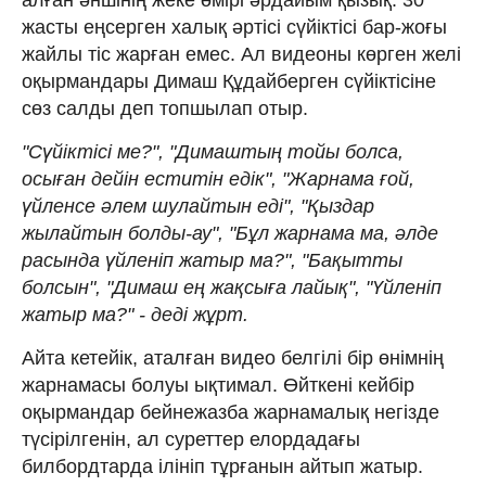
жасты еңсерген халық әртісі сүйіктісі бар-жоғы
жайлы тіс жарған емес. Ал видеоны көрген желі
оқырмандары Димаш Құдайберген сүйіктісіне
сөз салды деп топшылап отыр.
"Сүйіктісі ме?", "Димаштың тойы болса,
осыған дейін еститін едік", "Жарнама ғой,
үйленсе әлем шулайтын еді", "Қыздар
жылайтын болды-ау", "Бұл жарнама ма, әлде
расында үйленіп жатыр ма?", "Бақытты
болсын", "Димаш ең жақсыға лайық", "Үйленіп
жатыр ма?" - деді жұрт.
Айта кетейік, аталған видео белгілі бір өнімнің
жарнамасы болуы ықтимал. Өйткені кейбір
оқырмандар бейнежазба жарнамалық негізде
түсірілгенін, ал суреттер елордадағы
билбордтарда ілініп тұрғанын айтып жатыр.