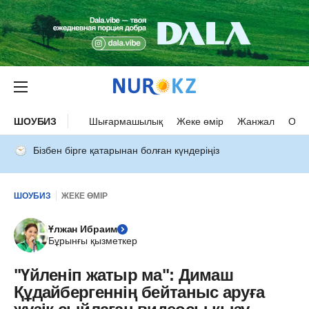
ШОУБИЗ
Шығармашылық
Жеке өмір
Жанжал
Оқыс
Бізбен бірге қатарынан болған күндеріңіз
ШОУБИЗ
ЖЕКЕ ӨМІР
Ұлжан Ибраим
Бұрынғы қызметкер
"Үйленіп жатыр ма": Димаш
Құдайбергеннің бейтаныс аруға