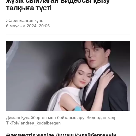
жүзік сыйлаған видеосы қызу
талқыға түсті
Жарияланған күні:
6 маусым 2024, 20:06
Димаш Құдайберген мен бейтаныс ару. Видеодан кадр:
TikTok/ andrea_kudaibergen
Әлеуметтік желіде Димаш Құдайбергеннің