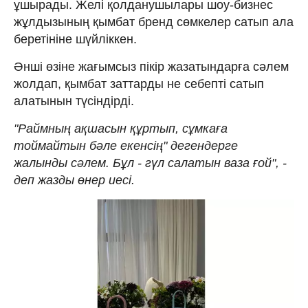
ұшырады. Желі қолданушылары шоу-бизнес
жұлдызының қымбат бренд сөмкелер сатып ала
беретініне шүйліккен.
Әнші өзіне жағымсыз пікір жазатындарға сәлем
жолдап, қымбат заттарды не себепті сатып
алатынын түсіндірді.
"Раймның ақшасын құртып, сұмкаға
тоймайтын бәле екенсің" дегендерге
жалынды сәлем. Бұл - гүл салатын ваза ғой", -
деп жазды өнер иесі.