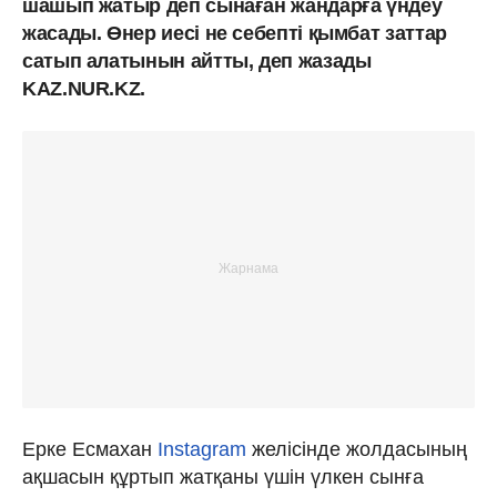
шашып жатыр деп сынаған жандарға үндеу
жасады. Өнер иесі не себепті қымбат заттар
сатып алатынын айтты, деп жазады
KAZ.NUR.KZ.
Ерке Есмахан
Instagram
желісінде жолдасының
ақшасын құртып жатқаны үшін үлкен сынға