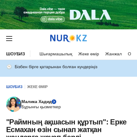
ШОУБИЗ
Шығармашылық
Жеке өмір
Жанжал
Оқыс
Бізбен бірге қатарынан болған күндеріңіз
ШОУБИЗ
ЖЕКЕ ӨМІР
Малика Хадид
Бұрынғы қызметкер
"Раймның ақшасын құртып": Ерке
Есмахан өзін сынап жатқан