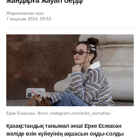
жандарға жауап берді
Жарияланған күні:
7 маусым 2024, 09:53
Ерке Есмахан. Фото: instagram.com/erke_esmahan
Қазақстандық танымал әнші Ерке Есмахан
желіде өзін күйеуінің ақшасын оңды-солды