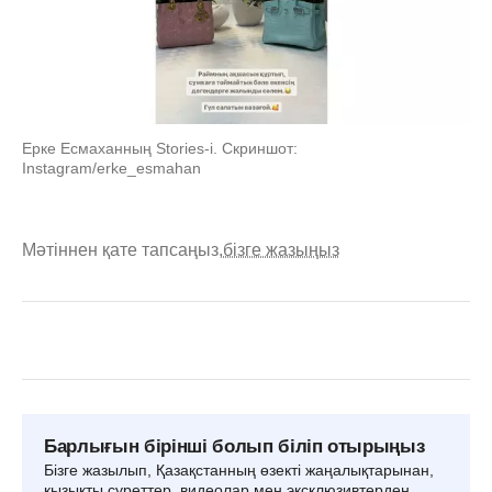
Ерке Есмаханның Stories-i. Скриншот:
Instagram/erke_esmahan
Мәтіннен қате тапсаңыз,
бізге жазыңыз
Барлығын бірінші болып біліп отырыңыз
Бізге жазылып, Қазақстанның өзекті жаңалықтарынан,
қызықты суреттер, видеолар мен эксклюзивтерден