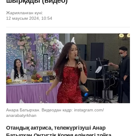
шырқады (видео)
Жарияланған күні:
12 маусым 2024, 10:54
Анара Батырхан. Видеодан кадр: instagram.com/
anarabatyrkhan
Отандық актриса, тележүргізуші Анар
Батырхан Оңтүстік Корея еліндегі тойға