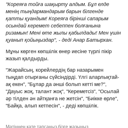
"Кореяға тойға шақырту алдым. Бұл елде
менің тыңдармандарым барын білгенде
қатты қуандым! Кореяға бірінші сапарым
осындай керемет себеппен болғанына
ризамын! Мені өте жылы қабылдады! Мен үшін
қуанып қойыңыздар", - деді Анар Батырхан.
Мұны көрген көпшілік өнер иесіне түрлі пікір
жазып қалдырды.
"Жарайсың, корейлердің бар назарымен
тыңдап отырғаны сүйсіндірді. Үлгі аларлықтай-
ақ екен", "Бұлар да әнші болып кетті ме?",
"Дауыс жоқ, талант жоқ", "Кереметсіз", "Осылай
әр тілден ән айтқанға не жетсін", "Биікке өрле",
"Байқа, алып кетпесін", - деді көпшілік.
Мәтіннен қате тапсаңыз,
бізге жазыңыз