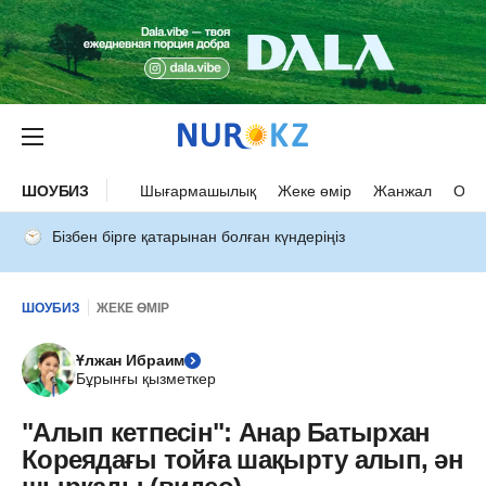
ШОУБИЗ
Шығармашылық
Жеке өмір
Жанжал
Оқыс
Бізбен бірге қатарынан болған күндеріңіз
ШОУБИЗ
ЖЕКЕ ӨМІР
Ұлжан Ибраим
Бұрынғы қызметкер
"Алып кетпесін": Анар Батырхан
Кореядағы тойға шақырту алып, ән