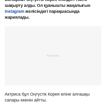
шақырту алды. Ол қуанышты жаңалығын
Instagram
желісіндегі парақшасында
жариялады.
Актриса бұл Оңтүстік Корея еліне алғашқы
сапары екенін айтты.