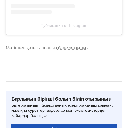
Публикация от Instagram
Мәтіннен қате тапсаңыз,
бізге жазыңыз
Барлығын бірінші болып біліп отырыңыз
Бізге жазылып, Қазақстанның өзекті жаңалықтарынан,
қызықты суреттер, видеолар мен эксклюзивтерден
хабардар болыңыз.