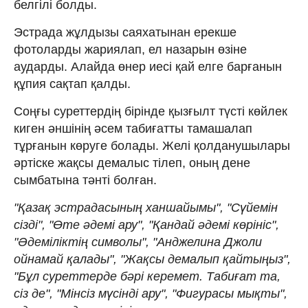
белгілі болды.
Эстрада жұлдызы саяхатынан ерекше
фотоларды жариялап, ел назарын өзіне
аударды. Алайда өнер иесі қай елге барғанын
құпия сақтап қалды.
Соңғы суреттердің бірінде қызғылт түсті көйлек
киген әншінің әсем табиғатты тамашалап
тұрғанын көруге болады. Желі қолданушылары
әртіске жақсы демалыс тілеп, оның дене
сымбатына тәнті болған.
"Қазақ эстрадасының ханшайымы", "Сүйемін
сізді", "Өте әдемі ару", "Қандай әдемі көрініс",
"Әдеміліктің символы", "Анджелина Джоли
ойнамай қалады", "Жақсы демалып қайтыңыз",
"Бұл суреттерде бәрі керемет. Табиғат та,
сіз де", "Мінсіз мүсінді ару", "Фигурасы мықты",