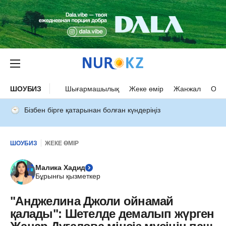
ШОУБИЗ
Шығармашылық
Жеке өмір
Жанжал
Оқыс
Бізбен бірге қатарынан болған күндеріңіз
ШОУБИЗ
ЖЕКЕ ӨМІР
Малика Хадид
Бұрынғы қызметкер
"Анджелина Джоли ойнамай
қалады": Шетелде демалып жүрген