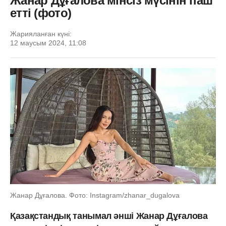
Жанар Дұғалова мінсіз мүсінін паш
етті (фото)
Жарияланған күні:
12 маусым 2024, 11:08
Жанар Дұғалова. Фото: Instagram/zhanar_dugalova
Қазақстандық танымал әнші Жанар Дұғалова