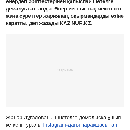
өнердегі әріптестерінен қалыспай шетелге
демалуға аттанды. Өнер иесі ыстық мекеннен
жаңа суреттер жариялап, оқырмандарды өзіне
қаратты, деп жазады KAZ.NUR.KZ.
Жанар Дұғалованың шетелге демалысқа ұшып
кеткені туралы
Instagram-дағы парақшасынан