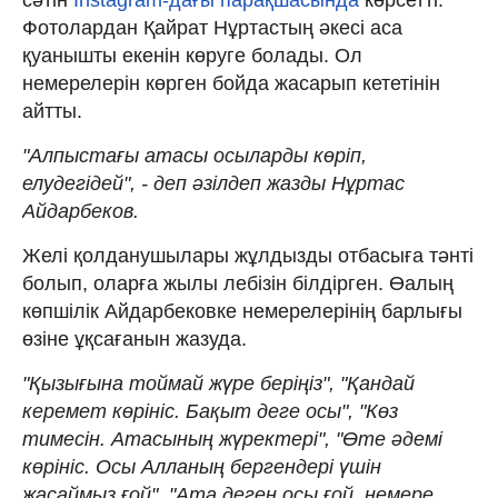
Фотолардан Қайрат Нұртастың әкесі аса
қуанышты екенін көруге болады. Ол
немерелерін көрген бойда жасарып кететінін
айтты.
"Алпыстағы атасы осыларды көріп,
елудегідей", - деп әзілдеп жазды Нұртас
Айдарбеков.
Желі қолданушылары жұлдызды отбасыға тәнті
болып, оларға жылы лебізін білдірген. Өалың
көпшілік Айдарбековке немерелерінің барлығы
өзіне ұқсағанын жазуда.
"Қызығына тоймай жүре беріңіз", "Қандай
керемет көрініс. Бақыт деге осы", "Көз
тимесін. Атасының жүректері", "Өте әдемі
көрініс. Осы Алланың бергендері үшін
жасаймыз ғой", "Ата деген осы ғой, немере