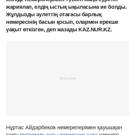
жариялап, елдің ыстық ықыласына ие болды.
Жұлдызды әулеттің отағасы барлық
немересінің басын қосып, олармен ерекше
уақыт өткізген, деп жазады KAZ.NUR.KZ.
Нұртас Айдарбеков немерелерімен қауышқан
сәтін
Instagram-дағы парақшасында
көрсетті.