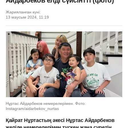
Айдарбеков елді сүйсінтті (фото)
Жарияланған күні:
13 маусым 2024, 11:19
Нұртас Айдарбеков немерелерімен. Фото:
Instagram/aidarbekov_nurtas
Қайрат Нұртастың әкесі Нұртас Айдарбеков
желіде немерелерімен түскен жаңа суретін