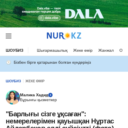
ШОУБИЗ
Шығармашылық
Жеке өмір
Жанжал
Оқыс
Бізбен бірге қатарынан болған күндеріңіз
ШОУБИЗ
ЖЕКЕ ӨМІР
Малика Хадид
Бұрынғы қызметкер
"Барлығы сізге ұқсаған":
немерелерімен қауышқан Нұртас