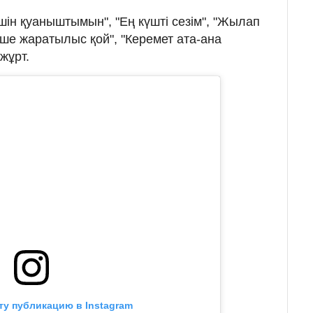
шін қуаныштымын", "Ең күшті сезім", "Жылап
кше жаратылыс қой", "Керемет ата-ана
жұрт.
ту публикацию в Instagram