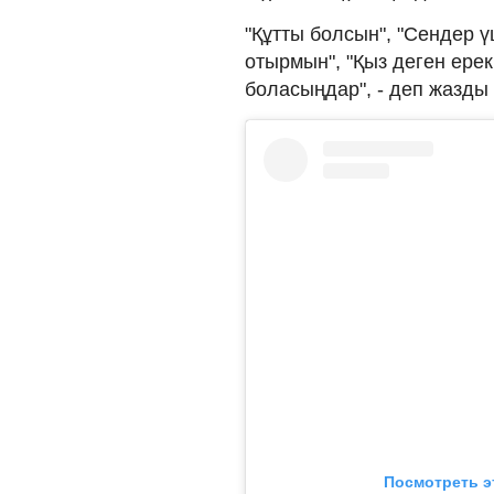
"Құтты болсын", "Сендер ү
отырмын", "Қыз деген ере
боласыңдар", - деп жазды 
Посмотреть э