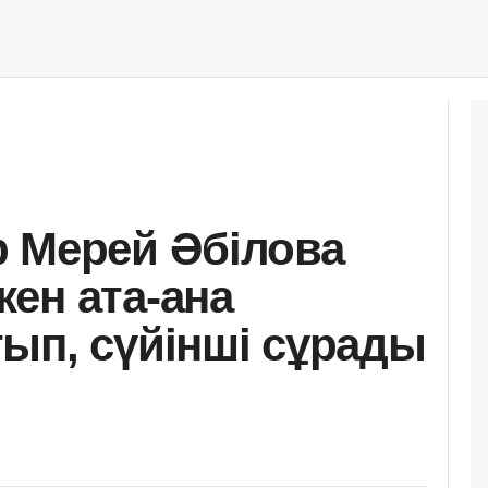
 Мерей Әбілова
ен ата-ана
ып, сүйінші сұрады