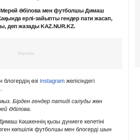
 Мерей Әбілова мен футболшы Димаш
Жақында ерлі-зайыпты гендер пати жасап,
ды, деп жазады KAZ.NUR.KZ.
 блогердің өзі
Instagram
желісіндегі
.
амыз. Бірден гендер патиді салуды жөн
рей Әбілова.
Димаш Кәшкеннің қызы дүниеге келетіні
өрген көпшілік футболшы мен блогерді шын