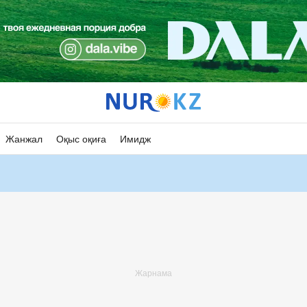
Жанжал
Оқыс оқиға
Имидж