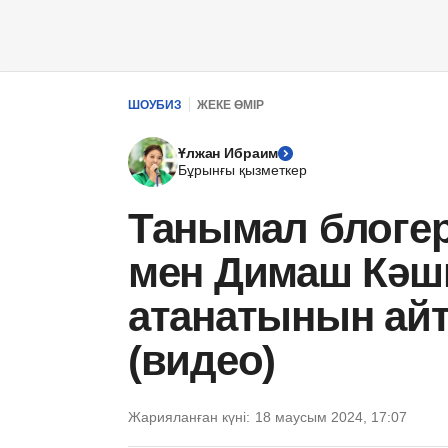
ШОУБИЗ
ЖЕКЕ ӨМІР
Ұлжан Ибраим
Бұрынғы қызметкер
Танымал блогер
мен Димаш Кәшк
атанатынын айт
(видео)
Жарияланған күні:
18 маусым 2024, 17:07