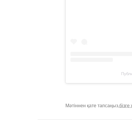
Публи
Мәтіннен қате тапсаңыз,
бізге