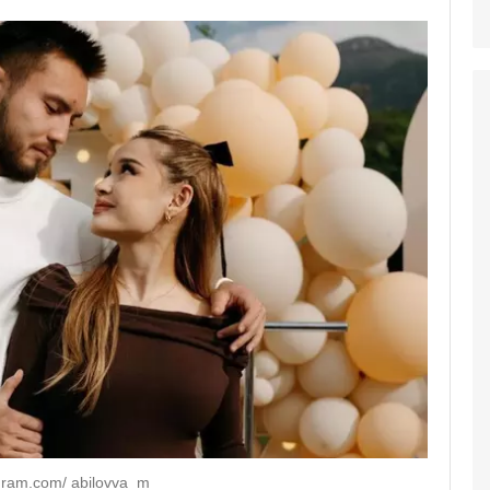
ram.com/ abilovva_m