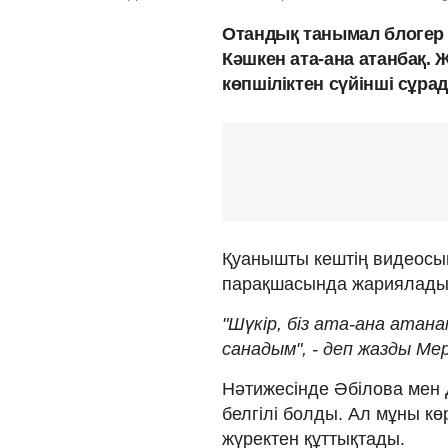
Отандық танымал блогер
Кәшкен ата-ана атанбақ. 
көпшіліктен сүйінші сұра
Қуанышты кештің видеосын
парақшасында жариялады
"Шүкір, біз ата-ана атан
санадым", - деп жазды Ме
Нәтижесінде Әбілова мен 
белгілі болды. Ал мұны к
жүректен құттықтады.