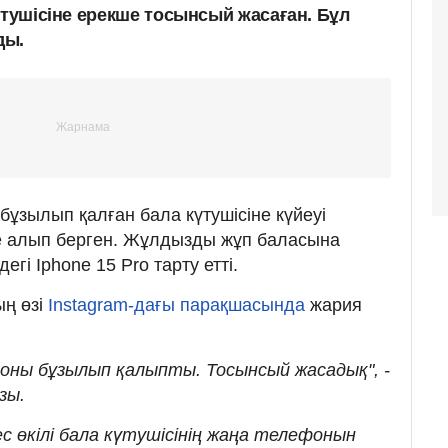
үтушісіне ерекше тосынсый жасаған. Бұл
ды.
бұзылып қалған бала күтушісіне күйеуі
ne алып берген. Жұлдызды жұп баласына
дегі Iphone 15 Pro тарту етті.
ың өзі
Instagram-дағы парақшасында
жария
фоны бұзылып қалыпты. Тосынсый жасадық", -
зы.
 өкілі бала күтушісінің жаңа телефонын