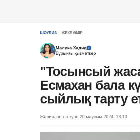
ШОУБИЗ
ЖЕКЕ ӨМІР
Малика Хадид
Бұрынғы қызметкер
"Тосынсый жаса
Есмахан бала к
сыйлық тарту ет
Жарияланған күні:
20 маусым 2024, 13:13