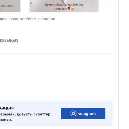
ншот: Instagram/erke_esmahan
 жазыңыз
рыңыз
Instagram
тарынан, қызықты суреттер,
лыңыз.