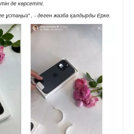
тін де көрсетті.
ге ұстаңыз" , - деген жазба қалдырды Ерке.