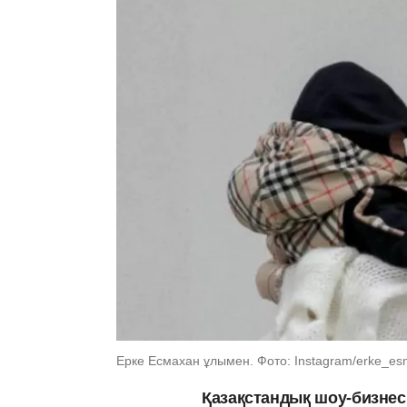
Ерке Есмахан ұлымен. Фото: Instagram/erke_e
Қазақстандық шоу-бизнес