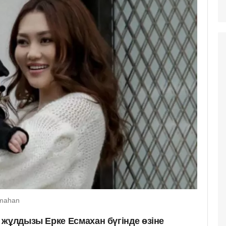
smahan
 жұлдызы Ерке Есмахан бүгінде өзіне