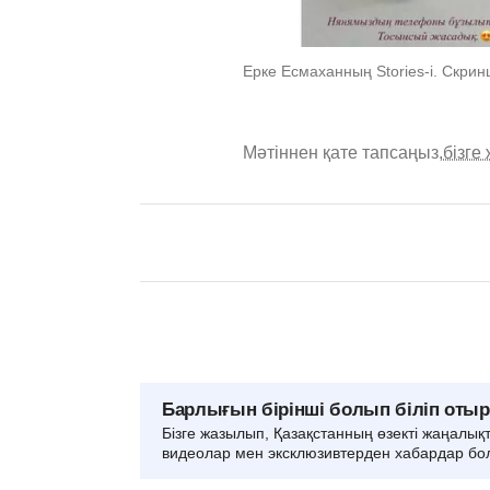
Ерке Есмаханның Stories-i. Скри
Мәтіннен қате тапсаңыз,
бізге
Барлығын бірінші болып біліп оты
Бізге жазылып, Қазақстанның өзекті жаңалық
видеолар мен эксклюзивтерден хабардар бо