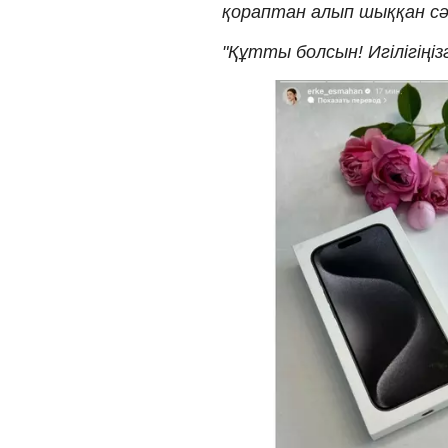
қораптан алып шыққан сә
"Құтты болсын! Игілігіңіз