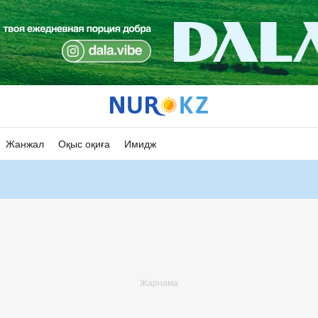
Жанжал
Оқыс оқиға
Имидж