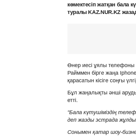
көмектесіп жатқан бала к
туралы KAZ.NUR.KZ жаза
Өнер иесі ұялы телефоны 
Райммен бірге жаңа Ipho
қарасатын кісіге соңғы үлгі
Бұл жаңалықты әнші аруд
етті.
"Бала күтушіміздің теле
деп жазды эстрада жұлды
Сонымен қатар шоу-бизнес