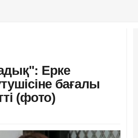
дық": Ерке
үтушісіне бағалы
ті (фото)