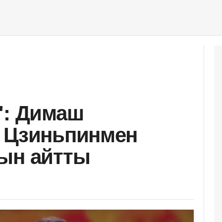
": Димаш
и Цзиньпинмен
ын айтты