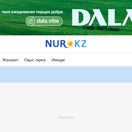
Жанжал
Оқыс оқиға
Имидж