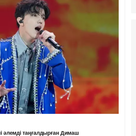
і әлемді таңғалдырған Димаш