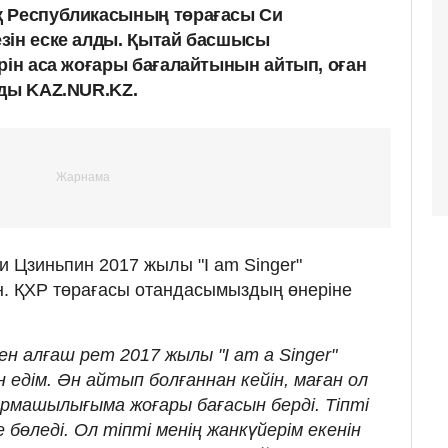
қ Республикасының төрағасы Си
зін еске алды. Қытай басшысы
рін аса жоғары бағалайтынын айтып, оған
ады KAZ.NUR.KZ.
 Цзиньпин 2017 жылы "I am Singer"
н. ҚХР төрағасы отандасымыздың өнеріне
н алғаш рет 2017 жылы "I am a Singer"
 едім. Ән айтып болғаннан кейін, маған ол
ғармашылығыма жоғары бағасын берді. Тіпті
 бөледі. Ол тіпті менің жанкүйерім екенін