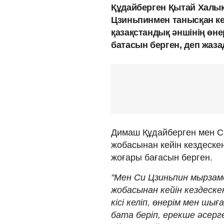
Құдайберген Қытай Халы
Цзиньпинмен танысқан ке
қазақстандық әншінің өне
батасын берген, деп жаз
Димаш Құдайберген мен Си
жобасынан кейін кездеске
жоғары бағасын берген.
"Мен Си Цзиньпин мырзаме
жобасынан кейін кездескен
кісі келіп, өнерім мен шы
бата беріп, ерекше әсерге