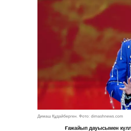
Димаш Құдайберген. Фото: dimashnews.com
Ғажайып дауысымен күлл