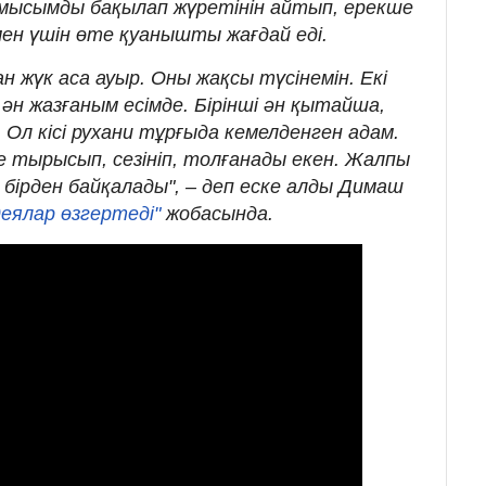
ұмысымды бақылап жүретінін айтып, ерекше
 мен үшін өте қуанышты жағдай еді.
жүк аса ауыр. Оны жақсы түсінемін. Екі
 ән жазғаным есімде. Бірінші ән қытайша,
 Ол кісі рухани тұрғыда кемелденген адам.
е тырысып, сезініп, толғанады екен. Жалпы
і бірден байқалады", – деп еске алды Димаш
еялар өзгертеді"
жобасында.