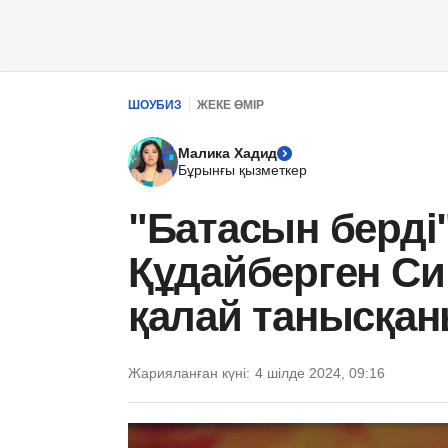
ШОУБИЗ
ЖЕКЕ ӨМІР
Малика Хадид
Бұрынғы қызметкер
"Батасын берді
Құдайберген С
қалай танысқан
Жарияланған күні:
4 шілде 2024, 09:16