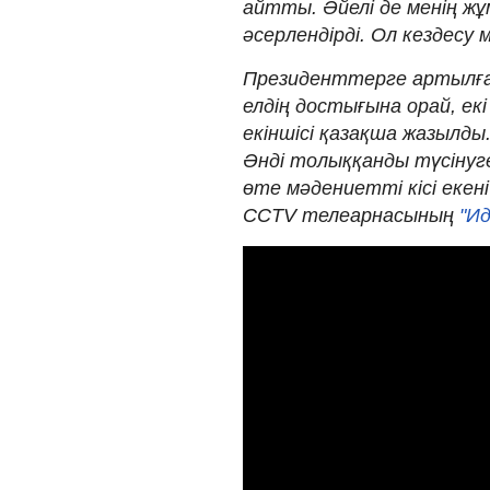
айтты. Әйелі де менің ж
әсерлендірді. Ол кездесу
Президенттерге артылған 
елдің достығына орай, екі
екіншісі қазақша жазылды.
Әнді толыққанды түсінуг
өте мәдениетті кісі екен
CCTV телеарнасының
"Ид