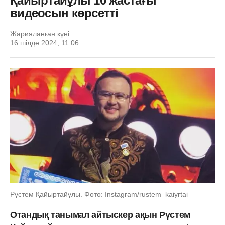
Қайыртайұлы 10 жастағы
видеосын көрсетті
Жарияланған күні:
16 шілде 2024, 11:06
Рүстем Қайыртайұлы. Фото: Instagram/rustem_kaiyrtai
Отандық танымал айтыскер ақын Рүстем