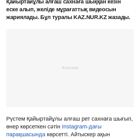
Қайыртайұлы алғаш сахнаға шыққан кезін
еске алып, желіде мұрағаттық видеосын
жариялады. Бұл туралы KAZ.NUR.KZ жазады.
Рүстем Қайыртайұлы алғаш рет сахнаға шығып,
өнер көрсеткен сәтін
Instagram-дағы
парақшасында
көрсетті. Айтыскер ақын