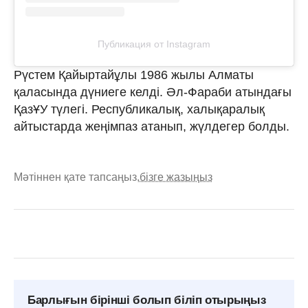
Публикация от Instagram
Рүстем Қайыртайұлы 1986 жылы Алматы
қаласында дүниеге келді. Әл-Фараби атындағы
ҚазҰУ түлегі. Республикалық, халықаралық
айтыстарда жеңімпаз атанып, жүлдегер болды.
Мәтіннен қате тапсаңыз,
бізге жазыңыз
Барлығын бірінші болып біліп отырыңыз