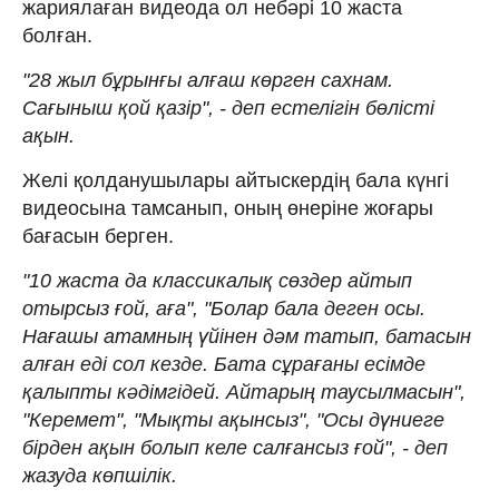
жариялаған видеода ол небәрі 10 жаста
болған.
"28 жыл бұрынғы алғаш көрген сахнам.
Сағыныш қой қазір", - деп естелігін бөлісті
ақын.
Желі қолданушылары айтыскердің бала күнгі
видеосына тамсанып, оның өнеріне жоғары
бағасын берген.
"10 жаста да классикалық сөздер айтып
отырсыз ғой, аға", "Болар бала деген осы.
Нағашы атамның үйінен дәм татып, батасын
алған еді сол кезде. Бата сұрағаны есімде
қалыпты кәдімгідей. Айтарың таусылмасын",
"Керемет", "Мықты ақынсыз", "Осы дүниеге
бірден ақын болып келе салғансыз ғой", - деп
жазуда көпшілік.