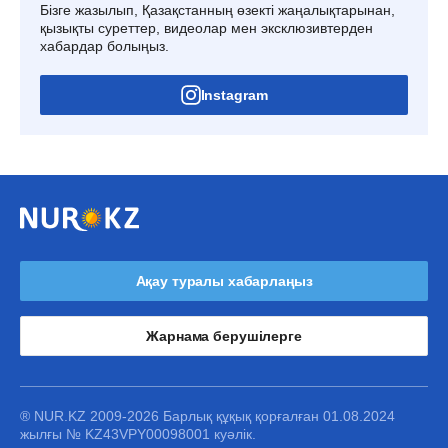
Бізге жазылып, Қазақстанның өзекті жаңалықтарынан,
қызықты суреттер, видеолар мен эксклюзивтерден
хабардар болыңыз.
Instagram
Ақау туралы хабарлаңыз
Жарнама берушілерге
® NUR.KZ 2009-2026 Барлық құқық қорғалған 01.08.2024
жылғы № KZ43VPY00098001 куәлік.