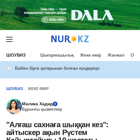
ШОУБИЗ
Шығармашылық
Жеке өмір
Жанжал
Оқыс
Бізбен бірге қатарынан болған күндеріңіз
ШОУБИЗ
ЖЕКЕ ӨМІР
Малика Хадид
Бұрынғы қызметкер
"Алғаш сахнаға шыққан кез":
айтыскер ақын Рүстем