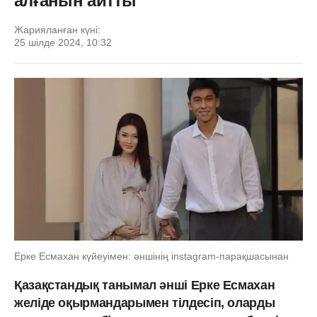
алғанын айтты
Жарияланған күні:
25 шілде 2024, 10:32
Ерке Есмахан күйеуімен: әншінің instagram-парақшасынан
Қазақстандық танымал әнші Ерке Есмахан
желіде оқырмандарымен тілдесіп, оларды