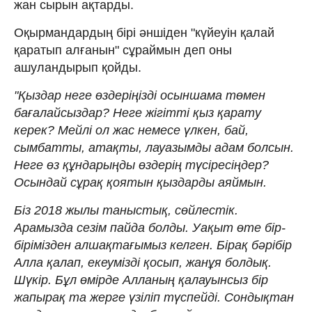
жан сырын ақтарды.
Оқырмандардың бірі әншіден "күйеуін қалай
қаратып алғанын" сұраймын деп оны
ашуландырып қойды.
"Қыздар неге өздеріңізді осыншама төмен
бағалайсыздар? Неге жігітті қыз қарату
керек? Мейлі ол жас немесе үлкен, бай,
сымбатты, атақты, лауазымды адам болсын.
Неге өз құндарыңды өздерің түсіресіңдер?
Осындай сұрақ қоятын қыздарды аяймын.
Біз 2018 жылы таныстық, сөйлестік.
Арамызда сезім пайда болды. Уақыт өте бір-
бірімізден алшақтағымыз келген. Бірақ бәрібір
Алла қалап, екеумізді қосып, жанұя болдық.
Шүкір. Бұл өмірде Алланың қалауынсыз бір
жапырақ та жерге үзіліп түспейді. Сондықтан