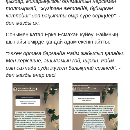
қыздар, миларыңызды болмайтын нәрсемен
толтырмай, "жүгірген жетпейді, бұйырған
кетпейді" деп бақытты өмір сүре беріңдер", -
деп жазды ол.
Сонымен қатар Ерке Есмахан күйеуі Раймның
шынайы өмірде қандай адам екенін айтты.
"Үлкен ортаға барғанда Райм жабылып қалады.
Мен керісінше, ашыламын ғой, шіркін. Райм
өзін сахнада суда жүзген балықтай сезінеді", -
деп жазды өнер иесі.