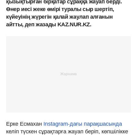
қызықтырған бірқатар сұраққа жауап берді.
Өнер иесі жеке өмірі туралы сыр шертіп,
күйеуінің жүрегін қалай жаулап алғанын
айтты, деп жазады KAZ.NUR.KZ.
Ерке Есмахан
Instagram-дағы парақшасында
келіп түскен сұрақтарға жауап беріп, көпшілікке