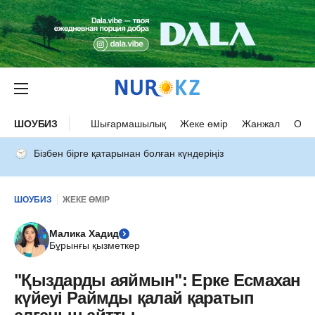
ШОУБИЗ
Шығармашылық
Жеке өмір
Жанжал
Оқыс
Бізбен бірге қатарынан болған күндеріңіз
ШОУБИЗ
ЖЕКЕ ӨМІР
Малика Хадид
Бұрынғы қызметкер
"Қыздарды аяймын": Ерке Есмахан
күйеуі Раймды қалай қаратып