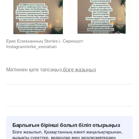
Ерке Есмаханның Stories-i. Скриншот:
Instagram/erke_esmahan
Мәтіннен қате тапсаңыз,
бізге жазыңыз
Барлығын бірінші болып біліп отырыңыз
Бізге жазылып, Қазақстанның өзекті жаңалықтарынан,
қызықты суреттер, видеолар мен эксклюзивтерден