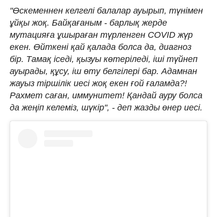
"Өскеменнен келгелі балалар ауырып, түнімен
ұйқы жоқ. Байқағаным - барлық жерде
мутацияға ұшыраған түрленген COVID жүр
екен. Өйткені қай қалада болса да, диагноз
бір. Тамақ іседі, қызуы көтеріледі, іші түйнеп
ауырады, құсу, іш өту белгілері бар. Адамнан
жауыз тіршілік иесі жоқ екен ғой ғаламда?!
Рахмет саған, иммунитет! Қандай ауру болса
да жеңіп келеміз, шүкір", - деп жазды өнер иесі.