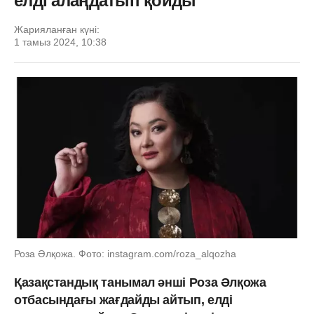
елді алаңдатып қойды
Жарияланған күні:
1 тамыз 2024, 10:38
Роза Әлқожа. Фото: instagram.com/roza_alqozha
Қазақстандық танымал әнші Роза Әлқожа
отбасындағы жағдайды айтып, елді