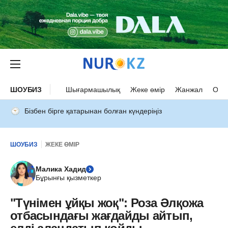
ШОУБИЗ
Шығармашылық
Жеке өмір
Жанжал
Оқыс
Бізбен бірге қатарынан болған күндеріңіз
ШОУБИЗ
ЖЕКЕ ӨМІР
Малика Хадид
Бұрынғы қызметкер
"Түнімен ұйқы жоқ": Роза Әлқожа
отбасындағы жағдайды айтып,