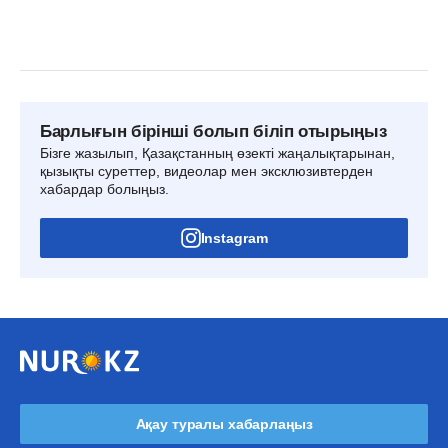
Барлығын бірінші болып біліп отырыңыз
Бізге жазылып, Қазақстанның өзекті жаңалықтарынан,
қызықты суреттер, видеолар мен эксклюзивтерден
хабардар болыңыз.
Instagram
Ақау туралы хабарлаңыз