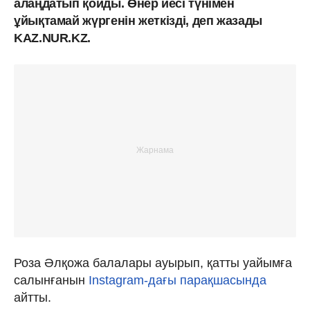
алаңдатып қойды. Өнер иесі түнімен
ұйықтамай жүргенін жеткізді, деп жазады
KAZ.NUR.KZ.
Роза Әлқожа балалары ауырып, қатты уайымға
салынғанын
Instagram-дағы парақшасында
айтты.