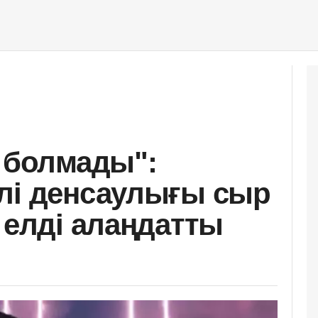
м болмады":
лі денсаулығы сыр
 елді алаңдатты