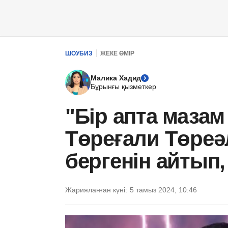
ШОУБИЗ
ЖЕКЕ ӨМІР
Малика Хадид
Бұрынғы қызметкер
"Бір апта маза
Төреғали Төреә
бергенін айтып,
Жарияланған күні:
5 тамыз 2024, 10:46