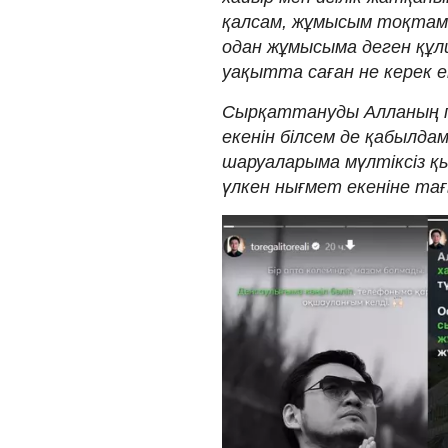
қалсам, жұмысым тоқтама
одан жұмысыма деген құл
уақытта саған не керек ек
Сырқаттануды Алланың пе
екенін білсем де қабылда
шаруаларыма мүлтіксіз қ
үлкен нығмет екеніне тағы