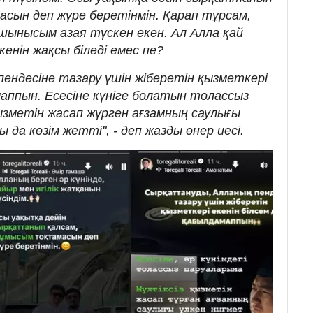
сын деп жүре беретінмін. Қарап тұрсам,
шынысым азая түскен екен. Ал Алла қай
енін жақсы біледі емес пе?
ндесіне тазару үшін жіберетін қызметкері
маппын. Есесіне күніге болатын толассыз
ызметін жасап жүрген ағзамның саулығы
 да көзім жетті", - деп жазды өнер иесі.