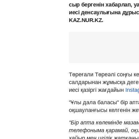
сыр бергенін хабарлап, 
иесі денсаулығына дұрыс 
KAZ.NUR.KZ.
Төреғали Төреәлі соңғы к
салдарынан жұмысқа деге
иесі қазіргі жағдайын
Insta
"Ұлы дала баласы" бір ап
оқшауланғысы келгенін жет
"Бір апта көлемінде маза
телефоныма қарамай, оқша
хайыр мен игілік жатқан