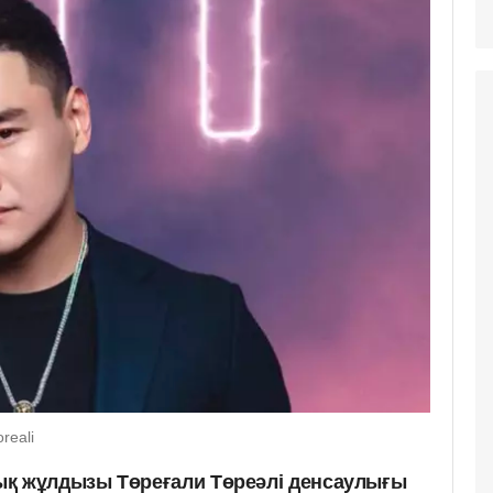
reali
ық жұлдызы Төреғали Төреәлі денсаулығы