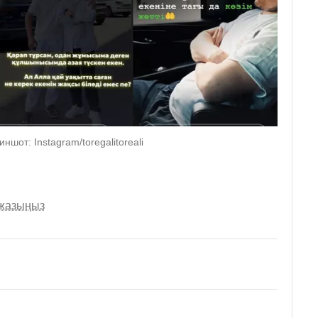
иншот: Instagram/toregalitoreali
 жазыңыз