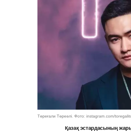
Төреғали Төреәлі. Фото: instagram.com/toregalito
Қазақ эстардасының жар