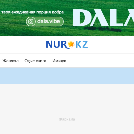
Жанжал
Оқыс оқиға
Имидж