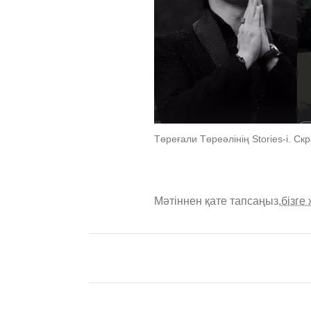
Төреғали Төреәлінің Stories-i. Скр
Мәтіннен қате тапсаңыз,
бізге