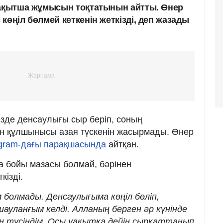
уақытша жұмысын тоқтатынын айтты. Өнер
көңіл бөлмей кеткенін жеткізді, деп жазады
езде денсаулығы сыр беріп, соның
н құлшынысы азая түскенін жасырмады. Өнер
gram-дағы парақшасында
айтқан.
та бойы мазасы болмай, бәрінен
кізді.
м болмады. Денсаулығыма көңіл бөліп,
уланғым келді. Алланың берген әр күнінде
ын түсіндім. Осы уақытқа дейін сырқаттанып