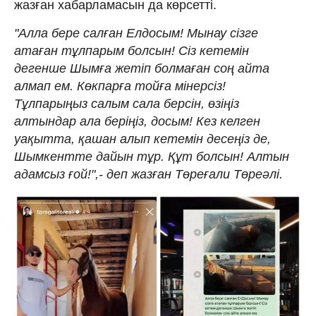
жазған хабарламасын да көрсетті.
"Алла бере салған Елдосым! Мынау сізге
атаған тұлпарым болсын! Сіз кетемін
дегенше Шымға жетіп болмаған соң айта
алмап ем. Көкпарға тойға мінерсіз!
Тұлпарыңыз салым сала берсін, өзіңіз
алтындар ала беріңіз, досым! Кез келген
уақытта, қашан алып кетемін десеңіз де,
Шымкентте дайын тұр. Құт болсын! Алтын
адамсыз ғой!",- деп жазған Төреғали Төреәлі.