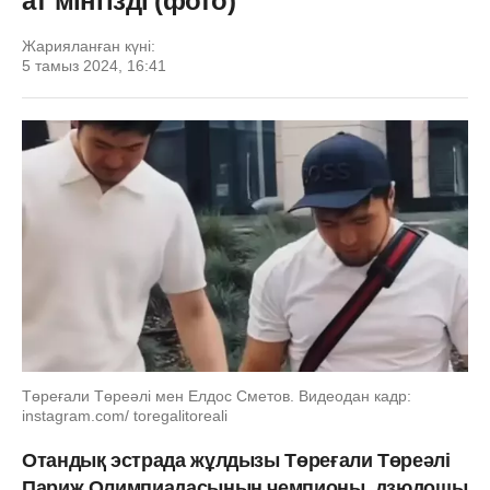
ат мінгізді (фото)
Жарияланған күні:
5 тамыз 2024, 16:41
Төреғали Төреәлі мен Елдос Сметов. Видеодан кадр:
instagram.com/ toregalitoreali
Отандық эстрада жұлдызы Төреғали Төреәлі
Париж Олимпиадасының чемпионы, дзюдошы