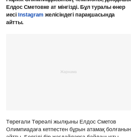
Елдос Сметовке ат мінгізді. Бұл туралы өнер
иесі
Instagram
желісіндегі парақшасында
айтты.
Төреғали Төреәлі жылқыны Елдос Сметов
Олимпиадаға кетпестен бұрын атамақ болғанын
айтты. Белгілі бір жағдайларға байланысты