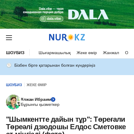
ШОУБИЗ
Шығармашылық
Жеке өмір
Жанжал
Оқыс
Бізбен бірге қатарынан болған күндеріңіз
ШОУБИЗ
ЖЕКЕ ӨМІР
Ұлжан Ибраим
Бұрынғы қызметкер
"Шымкентте дайын тұр": Төреғали
Төреәлі дзюдошы Елдос Сметовке