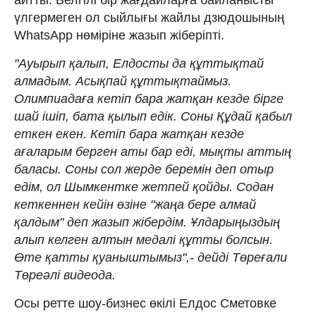
үлгермеген ол сыйлығы жайлы дзюдошының
WhatsApp нөміріне жазып жіберіпті.
"Ауырып қалып, Елдосты да құттықтай
алмадым. Асықпай құттықтаймыз.
Олимпиадаға кетіп бара жатқан кезде бірге
шай ішіп, бата қылып едік. Соны Құдай қабыл
еткен екен. Кетіп бара жатқан кезде
ағаларым берген аты бар еді, мықты аттың
баласы. Соны сол жерде беремін деп отыр
едім, ол Шымкентке жетпей қойды. Содан
кеткеннен кейін өзіне "жаңа бере алмай
қалдым" деп жазып жібердім. Ұлдарыңыздың
алып келген алтын медалі құтты болсын.
Өте қатты қуаныштымыз",- дейді Төреғали
Төреәлі видеода.
Осы ретте шоу-бизнес өкілі Елдос Сметовке