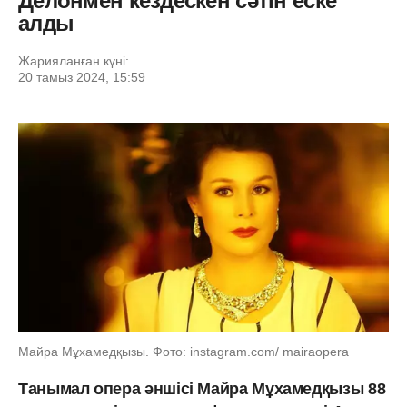
Делонмен кездескен сәтін еске
алды
Жарияланған күні:
20 тамыз 2024, 15:59
Майра Мұхамедқызы. Фото: instagram.com/ mairaopera
Танымал опера әншісі Майра Мұхамедқызы 88