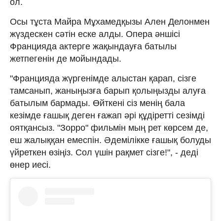
ол.
Осы тұста Майра Мұхамедқызы Ален Делонмен
жүздескен сәтін еске алды. Опера әншісі
Францияда актерге жақындауға батылы
жетпегенін де мойындады.
"Францияда жүргенімде алыстан қарап, сізге
тамсанып, жаныңызға барып қолыңызды алуға
батылым бармады. Өйткені сіз менің бала
кезімде ғашық деген ғажап әрі құдіретті сезімді
оятқансыз. "Зорро" фильмін мың рет көрсем де,
еш жалыққан емеспін. Әдемілікке ғашық болуды
үйреткен өзіңіз. Сол үшін рақмет сізге!", - деді
өнер иесі.