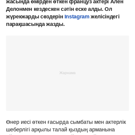
жасында өмірден өткен француз актері Ален
Делонмен кездескен сәтін еске алды. Ол
жүрекжарды сөздерін
Instagram
желісіндегі
парақшасында жазды.
Өнер иесі өткен ғасырда сымбаты мен актерлік
шеберлігі арқылы талай қыздың арманына