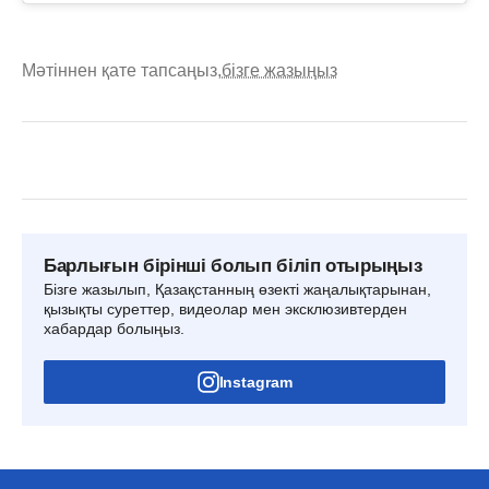
Мәтіннен қате тапсаңыз,
бізге жазыңыз
Барлығын бірінші болып біліп отырыңыз
Бізге жазылып, Қазақстанның өзекті жаңалықтарынан,
қызықты суреттер, видеолар мен эксклюзивтерден
хабардар болыңыз.
Instagram