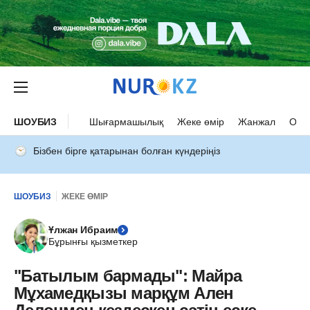
ШОУБИЗ
Шығармашылық
Жеке өмір
Жанжал
Оқыс
Бізбен бірге қатарынан болған күндеріңіз
ШОУБИЗ
ЖЕКЕ ӨМІР
Ұлжан Ибраим
Бұрынғы қызметкер
"Батылым бармады": Майра
Мұхамедқызы марқұм Ален