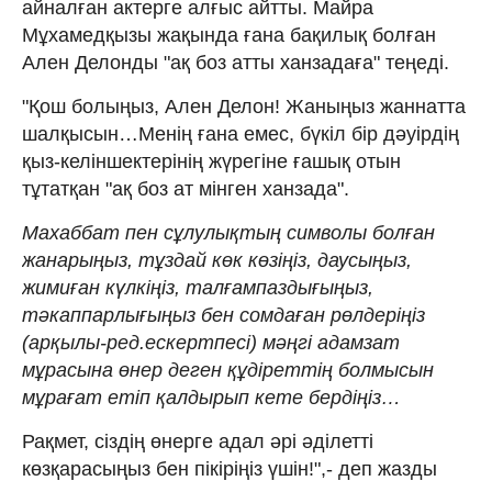
айналған актерге алғыс айтты. Майра
Мұхамедқызы жақында ғана бақилық болған
Ален Делонды "ақ боз атты ханзадаға" теңеді.
"Қош болыңыз, Ален Делон! Жаныңыз жаннатта
шалқысын…Менің ғана емес, бүкіл бір дәуірдің
қыз-келіншектерінің жүрегіне ғашық отын
тұтатқан "ақ боз ат мінген ханзада".
Махаббат пен сұлулықтың символы болған
жанарыңыз, тұздай көк көзіңіз, даусыңыз,
жимиған күлкіңіз, талғампаздығыңыз,
тәкаппарлығыңыз бен сомдаған рөлдеріңіз
(арқылы-ред.ескертпесі) мәңгі адамзат
мұрасына өнер деген құдіреттің болмысын
мұрағат етіп қалдырып кете бердіңіз…
Рақмет, сіздің өнерге адал әрі әділетті
көзқарасыңыз бен пікіріңіз үшін!",- деп жазды