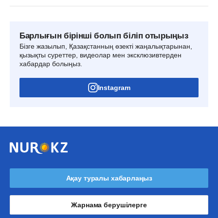
Барлығын бірінші болып біліп отырыңыз
Бізге жазылып, Қазақстанның өзекті жаңалықтарынан,
қызықты суреттер, видеолар мен эксклюзивтерден
хабардар болыңыз.
Instagram
Ақау туралы хабарлаңыз
Жарнама берушілерге