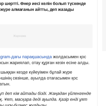
ыр шертті. Өнер иесі келін болып түскенде
жүре алмағанын айтты, деп жазады
agram-дағы парақшасында
жолдасымен қос
сын жариялап, отау құрған кезін есіне алды.
 шыққан кезде күйеуімен бұлай жүре
шінің сөзінше, ауылда отағасымен қос
атын.
ұп деп кім айтады бізді. Жаңадан үйленгенде
 Ұят, масқара деді ауылда. Қазір енді ұят
зды шоу-бизнес жұлдызы.