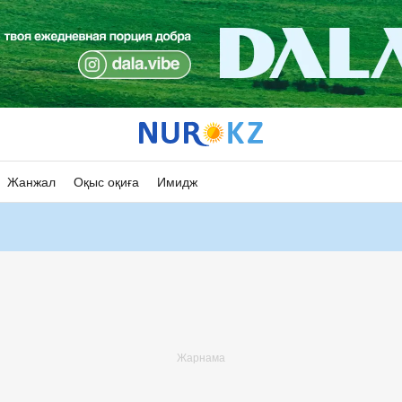
Жанжал
Оқыс оқиға
Имидж