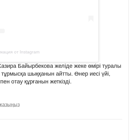
кация от Instagram
 Жазира Байырбекова желіде жеке өмірі туралы
 тұрмысқа шыққанын айтты. Өнер иесі үйі,
пен отау құрғанын жеткізді.
 жазыңыз