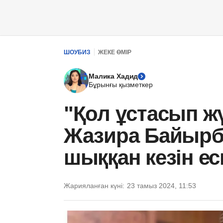
ШОУБИЗ
ЖЕКЕ ӨМІР
Малика Хадид
Бұрынғы қызметкер
"Қол ұстасып ж
Жазира Байырб
шыққан кезін е
Жарияланған күні:
23 тамыз 2024, 11:53