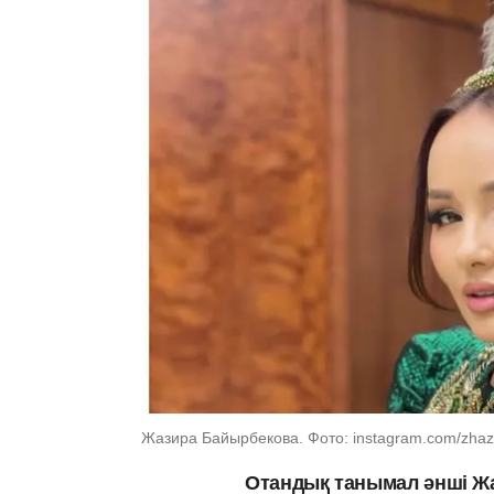
Жазира Байырбекова. Фото: instagram.com/zhaz
Отандық танымал әнші Ж