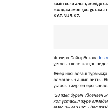
кезін еске алып, желіде с
жолдасымен қос ұстасып 
KAZ.NUR.KZ.
Жазира Байырбекова
Inst
ұстасып келе жатқан видео
Өнер иесі алғаш тұрмысқа
алмағанын ашып айтты. Ән
ұстасып жүрген ерсі санал
"28 жыл бұрын үйленген ж
қол ұстасып жүре алмадық.
емес шығар иә", - деп жа