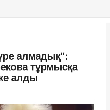
үре алмадық":
екова тұрмысқа
ске алды