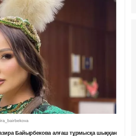
ira_bairbekova
азира Байырбекова алғаш тұрмысқа шыққан