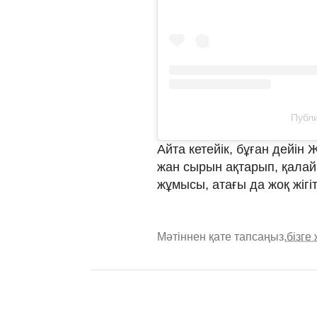
Публи
Айта кетейік, бұған дейін
жан сырын ақтарып, қалай
жұмысы, атағы да жоқ жігіт
Мәтіннен қате тапсаңыз,
бізге