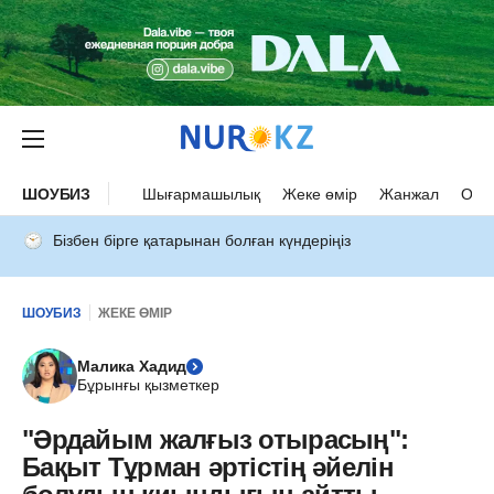
ШОУБИЗ
Шығармашылық
Жеке өмір
Жанжал
Оқыс
Бізбен бірге қатарынан болған күндеріңіз
ШОУБИЗ
ЖЕКЕ ӨМІР
Малика Хадид
Бұрынғы қызметкер
"Әрдайым жалғыз отырасың":
Бақыт Тұрман әртістің әйелін