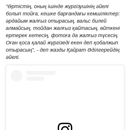
"Әртістің, оның ішінде жүргізушінің әйелі
болып тойға, кешке барғандағы кемшіліктер:
әрдайым жалғыз отырасың, вальс билей
алмайсың, тойдан жалғыз қайтасың, өйткені
ертерек кетесің, фотоға да жалғыз түсесің.
Оған қоса қалай жүргізеді екен деп қобалжып
отырасың", - деп жазды Қайрат Әділгерейдің
әйелі.