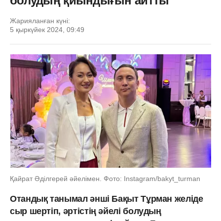
болудың қиындығын айтты
Жарияланған күні:
5 қыркүйек 2024, 09:49
Қайрат Әділгерей әйелімен. Фото: Instagram/bakyt_turman
Отандық танымал әнші Бақыт Тұрман желіде
сыр шертіп, әртістің әйелі болудың