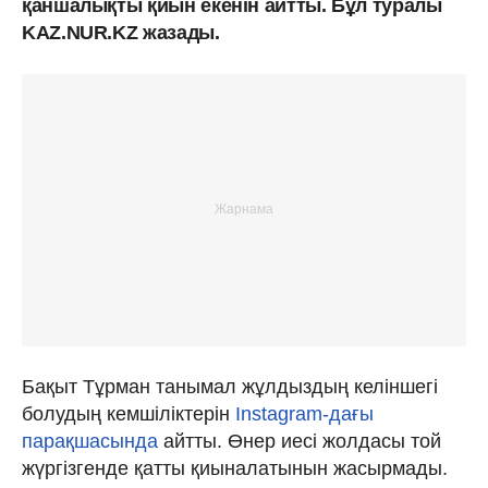
қаншалықты қиын екенін айтты. Бұл туралы
KAZ.NUR.KZ жазады.
Бақыт Тұрман танымал жұлдыздың келіншегі
болудың кемшіліктерін
Instagram-дағы
парақшасында
айтты. Өнер иесі жолдасы той
жүргізгенде қатты қиыналатынын жасырмады.