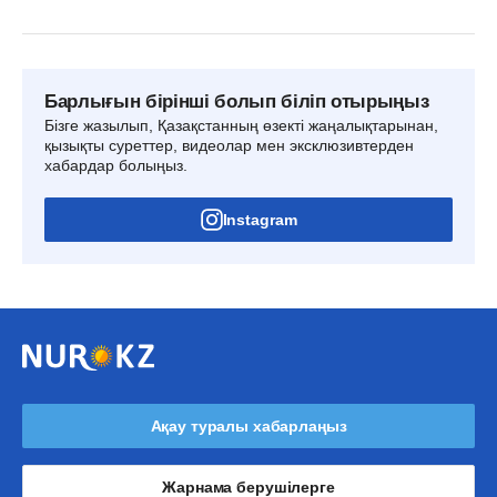
Барлығын бірінші болып біліп отырыңыз
Бізге жазылып, Қазақстанның өзекті жаңалықтарынан,
қызықты суреттер, видеолар мен эксклюзивтерден
хабардар болыңыз.
Instagram
Ақау туралы хабарлаңыз
Жарнама берушілерге