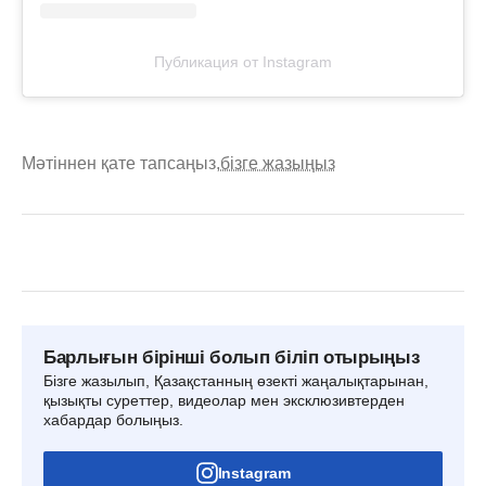
Публикация от Instagram
Мәтіннен қате тапсаңыз,
бізге жазыңыз
Барлығын бірінші болып біліп отырыңыз
Бізге жазылып, Қазақстанның өзекті жаңалықтарынан,
қызықты суреттер, видеолар мен эксклюзивтерден
хабардар болыңыз.
Instagram