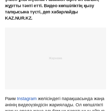
жұртты тәнті етті. Видео көпшіліктің қызу
талқысына түсті, деп хабарлайды
KAZ.NUR.KZ.
Раим
Instagram
желісіндегі парақшасында жаңа
әнінің видеоүзіндісін жариялады. Ол көпшілікті
жақын арада жаңа альбом шығаратынын айтып