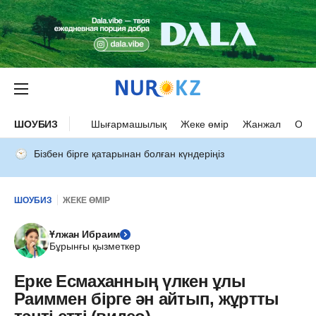
ШОУБИЗ
Шығармашылық
Жеке өмір
Жанжал
Оқыс
Бізбен бірге қатарынан болған күндеріңіз
ШОУБИЗ
ЖЕКЕ ӨМІР
Ұлжан Ибраим
Бұрынғы қызметкер
Ерке Есмаханның үлкен ұлы
Раиммен бірге ән айтып, жұртты