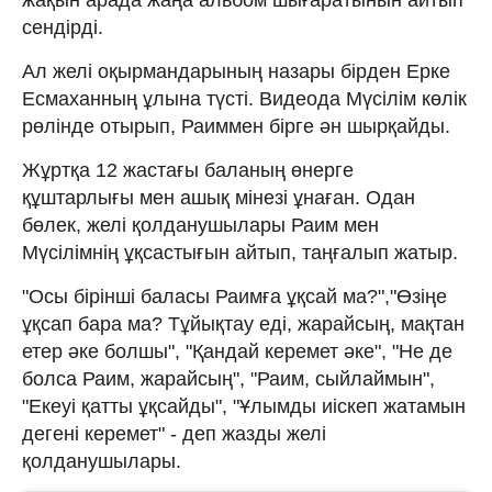
сендірді.
Ал желі оқырмандарының назары бірден Ерке
Есмаханның ұлына түсті. Видеода Мүсілім көлік
рөлінде отырып, Раиммен бірге ән шырқайды.
Жұртқа 12 жастағы баланың өнерге
құштарлығы мен ашық мінезі ұнаған. Одан
бөлек, желі қолданушылары Раим мен
Мүсілімнің ұқсастығын айтып, таңғалып жатыр.
"Осы бірінші баласы Раимға ұқсай ма?","Өзіңе
ұқсап бара ма? Тұйықтау еді, жарайсың, мақтан
етер әке болшы", "Қандай керемет әке", "Не де
болса Раим, жарайсың", "Раим, сыйлаймын",
"Екеуі қатты ұқсайды", "Ұлымды иіскеп жатамын
дегені керемет" - деп жазды желі
қолданушылары.