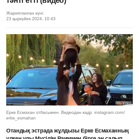
тәнті етті (видео)
Жарияланған күні:
23 қыркүйек 2024, 10:43
Ерке Есмахан отбасымен. Видеодан кадр: instagram.com/
erke_esmahan
Отандық эстрада жұлдызы Ерке Есмаханның
үлкен ұлы Мүсілім Раиммен бірге ән салып,