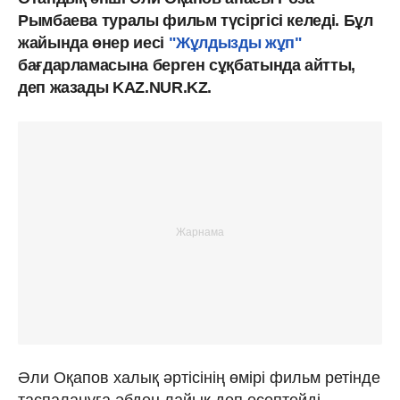
Рымбаева туралы фильм түсіргісі келеді. Бұл
жайында өнер иесі
"Жұлдызды жұп"
бағдарламасына берген сұқбатында айтты,
деп жазады KAZ.NUR.KZ.
Әли Оқапов халық әртісінің өмірі фильм ретінде
таспалануға әбден лайық деп есептейді.