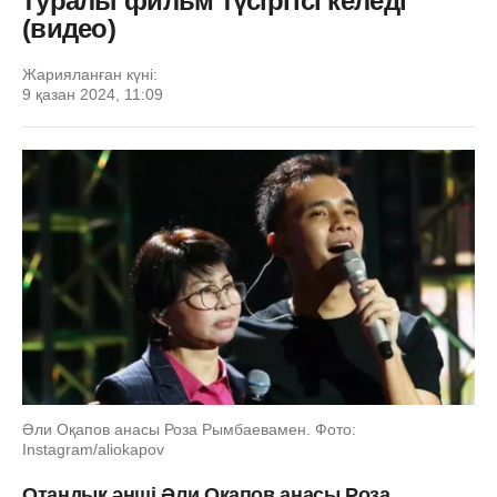
туралы фильм түсіргісі келеді
(видео)
Жарияланған күні:
9 қазан 2024, 11:09
Әли Оқапов анасы Роза Рымбаевамен. Фото:
Instagram/aliokapov
Отандық әнші Әли Оқапов анасы Роза