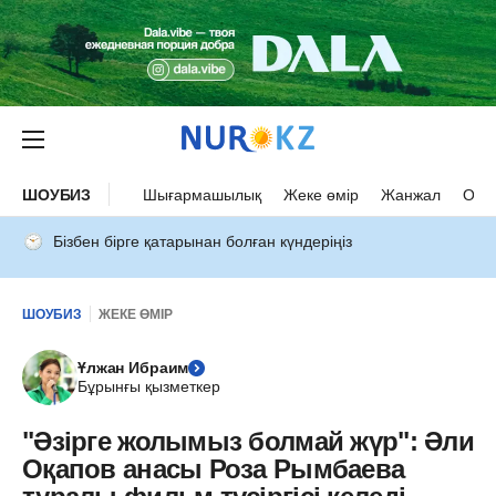
ШОУБИЗ
Шығармашылық
Жеке өмір
Жанжал
Оқыс
Бізбен бірге қатарынан болған күндеріңіз
ШОУБИЗ
ЖЕКЕ ӨМІР
Ұлжан Ибраим
Бұрынғы қызметкер
"Әзірге жолымыз болмай жүр": Әли
Оқапов анасы Роза Рымбаева