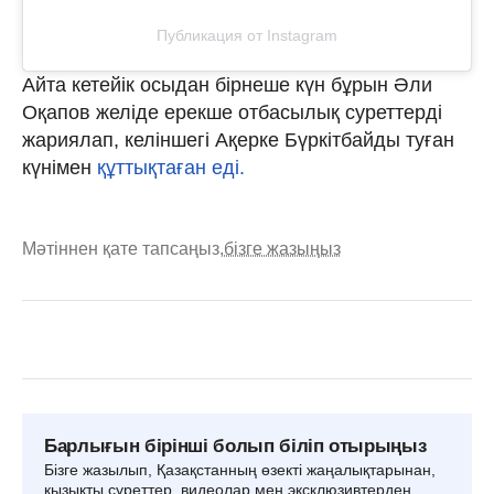
Публикация от Instagram
Айта кетейік осыдан бірнеше күн бұрын Әли
Оқапов желіде ерекше отбасылық суреттерді
жариялап, келіншегі Ақерке Бүркітбайды туған
күнімен
құттықтаған еді.
Мәтіннен қате тапсаңыз,
бізге жазыңыз
Барлығын бірінші болып біліп отырыңыз
Бізге жазылып, Қазақстанның өзекті жаңалықтарынан,
қызықты суреттер, видеолар мен эксклюзивтерден