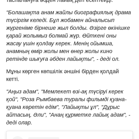
"Болашақта анам жайлы биографиялық драма
түсіргім келеді. Бұл жобамен айналысып
жүргеніме бірнеше жыл болды. Әзірге өкінішке
қарай жолымыз болмай жүр. Өйткені оны
жасау үшін қолдау керек. Менің ойымша,
анамның өмір жолы мен өнер жолы кино
ретінде шығуға әбден лайықты", - деді ол.
Мұны көрген көпшілік әншіні бірден қолдай
кетті.
"Аңыз адам", "Мемлекет өзі-ақ түсіруі керек
қой", "Роза Рымбаева туралы фильмді қуана-
қуана көретін едім", "Лайықты ұл", "Дұрыс
айтасың, Әли", "Анаң құрметке лайық адам", -
деді олар.